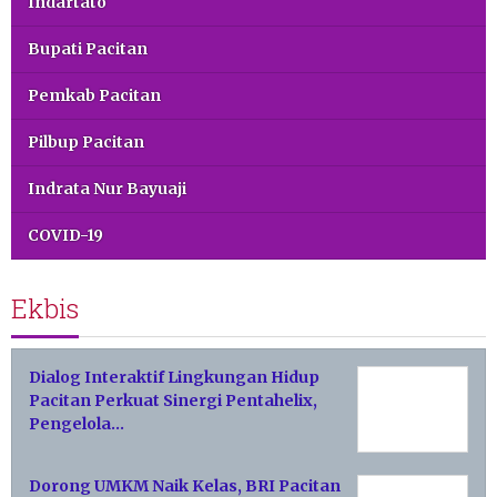
Indartato
Bupati Pacitan
Pemkab Pacitan
Pilbup Pacitan
Indrata Nur Bayuaji
COVID-19
Ekbis
Dialog Interaktif Lingkungan Hidup
Pacitan Perkuat Sinergi Pentahelix,
Pengelola…
Dorong UMKM Naik Kelas, BRI Pacitan