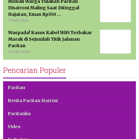
Rumah Warga Tulakan Pacitan
Disatroni Maling Saat Ditinggal
Hajatan, Emas Rp350 …
31 Juli 2026
Waspada! Kasus Kabel WiFi Terbakar
Marak di Sejumlah Titik Jalanan
Pacitan
29 Juli 2026
Pencarian Populer
Pacitan
Berita Pacitan Hari ini
Pacitanku
Video