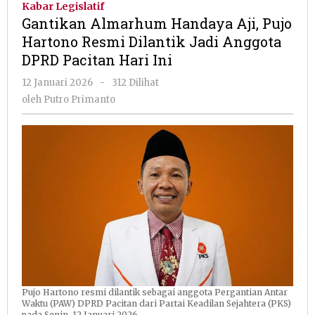
Kabar Legislatif
Aji,
Gantikan Almarhum Handaya Aji, Pujo
Pujo
Hartono Resmi Dilantik Jadi Anggota
Hartono
DPRD Pacitan Hari Ini
Resmi
Dilantik
oleh
12 Januari 2026
-
312 Dilihat
Jadi
Putro
oleh
Putro Primanto
Anggota
Primanto
DPRD
Pacitan
Hari
Ini
Pujo Hartono resmi dilantik sebagai anggota Pergantian Antar
Waktu (PAW) DPRD Pacitan dari Partai Keadilan Sejahtera (PKS)
pada Senin, 12 Januari 2026.