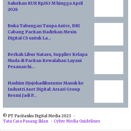
Salurkan KUR Rp263 M hingga April
2026
Buka Tabungan Tanpa Antre, BRI
Cabang Pacitan Hadirkan Mesin
Digital CS untuk La…
Berkah Libur Nataru, Supplier Kelapa
Muda di Pacitan Kewalahan Layani
Pesanan hi…
Hashim Djojohadikusumo Masuk ke
Industri Aset Digital: Arsari Group
Resmi Jadi P…
© PT Pacitanku Digital Media 2023
Tata Cara Pasang Iklan
Cyber Media Guidelines