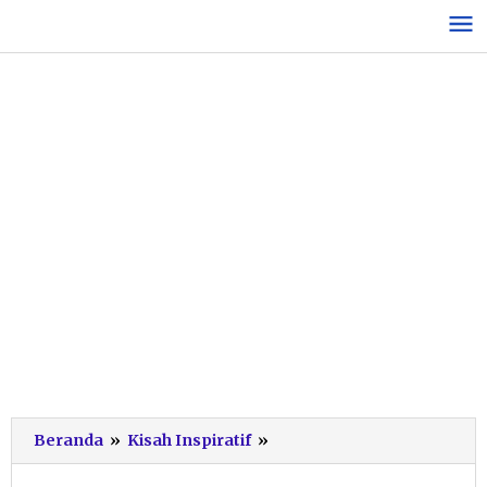
Lewati
ke
konten
Gelar
Beranda
»
Kisah Inspiratif
»
Grand
Launching