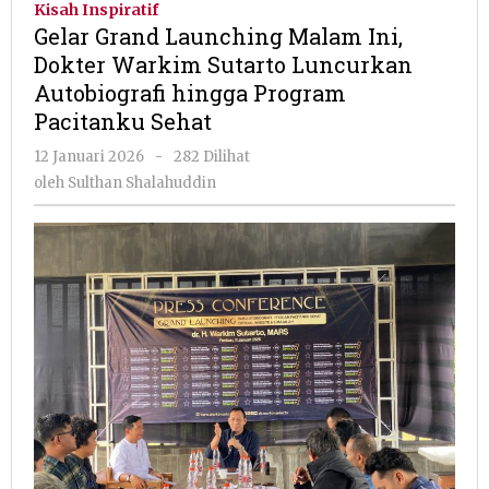
Kisah Inspiratif
Malam
Gelar Grand Launching Malam Ini,
Ini,
Dokter Warkim Sutarto Luncurkan
Dokter
Autobiografi hingga Program
Warkim
Sutarto
Pacitanku Sehat
Luncurkan
oleh
12 Januari 2026
-
282 Dilihat
Autobiografi
Sulthan
hingga
oleh
Sulthan Shalahuddin
Shalahuddin
Program
Pacitanku
Sehat