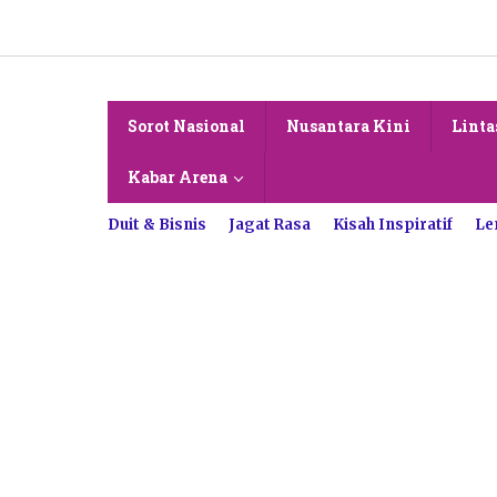
Lewati
ke
konten
Sorot Nasional
Nusantara Kini
Linta
Kabar Arena
Duit & Bisnis
Jagat Rasa
Kisah Inspiratif
Le