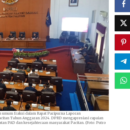
 umum fraksi dalam Rapat Paripurna Laporan
citan Tahun Anggaran 2024. DPRD mengapresiasi capaian
tan PAD dan kesejahteraan masyarakat Pacitan. (Foto: Putro