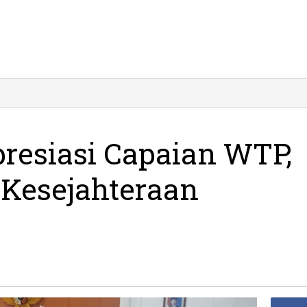
D
an
iasi
ian
resiasi Capaian WTP,
ng
 Kesejahteraan
jahteraan
arakat