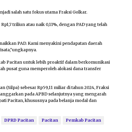
adi salah satu fokus utama Fraksi Golkar.
 Rp1,7 triliun atau naik 0,11%, dengan PAD yang telah
enaikkan PAD. Kami menyakini pendapatan daerah
wisata,”ungkapnya.
ab Pacitan untuk lebih proaktif dalam berkomunikasi
h pusat guna memperoleh alokasi dana transfer
(Silpa) sebesar Rp59,11 miliar di tahun 2024, Fraksi
dianggarkan pada APBD selanjutnya yang mengarah
upati Pacitan, khususnya pada belanja modal dan
DPRD Pacitan
Pacitan
Pemkab Pacitan