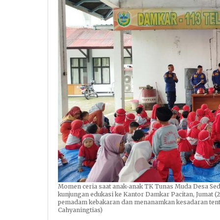
Momen ceria saat anak-anak TK Tunas Muda Desa Sed
kunjungan edukasi ke Kantor Damkar Pacitan, Jumat (2
pemadam kebakaran dan menanamkan kesadaran tentan
Cahyaningtias)