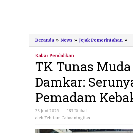
T
Beranda
»
News
»
Jejak Pemerintahan
»
T
M
Kabar Pendidikan
Pa
TK Tunas Muda P
Be
Pr
Damkar: Seruny
D
S
Me
Pemadam Keba
D
P
K
oleh
23 Juni 2025
-
183 Dilihat
Febriani
oleh
Febriani Cahyaningtias
Cahyaningtias