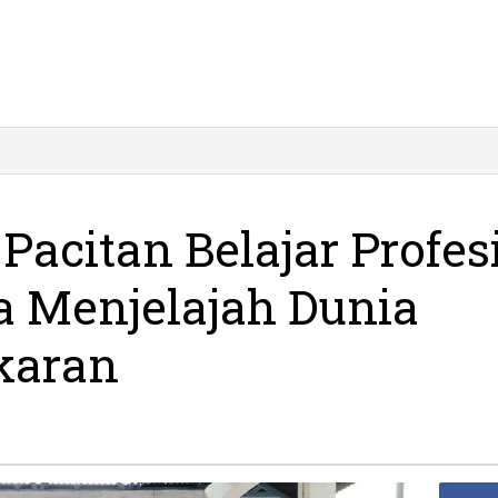
K
unas
uda
citan
acitan Belajar Profes
lajar
ofesi
a Menjelajah Dunia
amkar:
erunya
njelajah
karan
unia
emadam
ebakaran