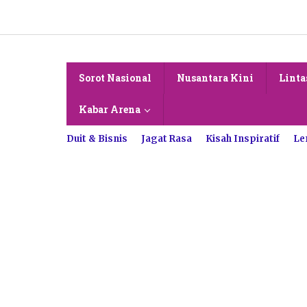
Lewati
ke
konten
Sorot Nasional
Nusantara Kini
Linta
Kabar Arena
Duit & Bisnis
Jagat Rasa
Kisah Inspiratif
Le