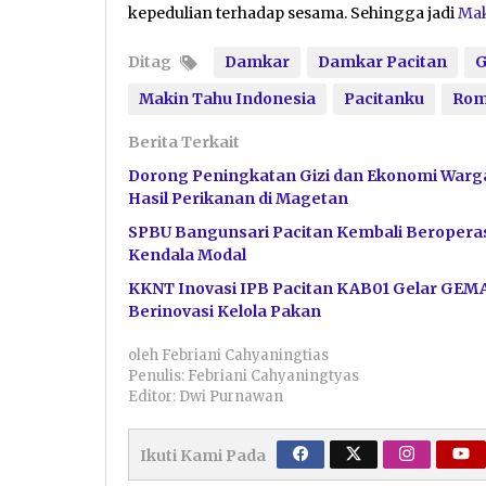
kepedulian terhadap sesama. Sehingga jadi
Mak
Ditag
Damkar
Damkar Pacitan
G
Makin Tahu Indonesia
Pacitanku
Rom
Berita Terkait
Dorong Peningkatan Gizi dan Ekonomi Warga
Hasil Perikanan di Magetan
SPBU Bangunsari Pacitan Kembali Beroperas
Kendala Modal
KKNT Inovasi IPB Pacitan KAB01 Gelar GEM
Berinovasi Kelola Pakan
oleh
Febriani Cahyaningtias
Penulis: Febriani Cahyaningtyas
Editor: Dwi Purnawan
Ikuti Kami Pada