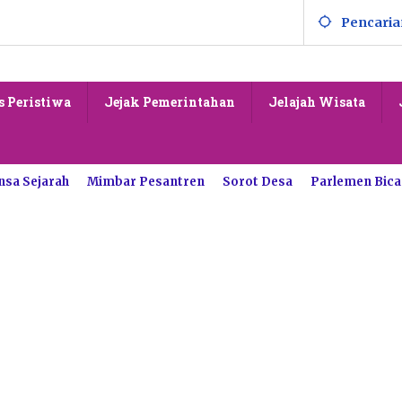
Pencaria
s Peristiwa
Jejak Pemerintahan
Jelajah Wisata
nsa Sejarah
Mimbar Pesantren
Sorot Desa
Parlemen Bica