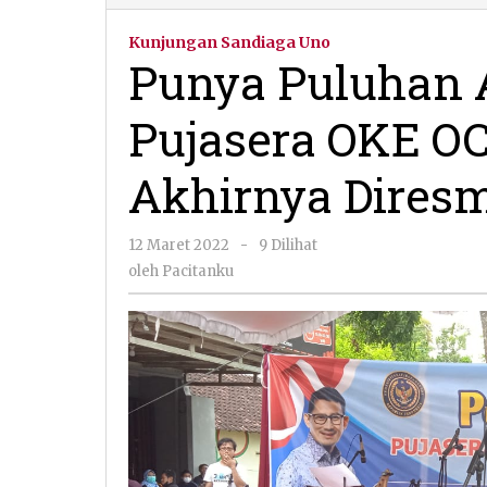
Puluha
Anggot
Kunjungan Sandiaga Uno
UMKM,
Punya Puluhan
Pujaser
OKE
Pujasera OKE O
OCE
Ina
Makmu
Akhirnya Dires
Akhirn
Diresm
Sandia
oleh
12 Maret 2022
-
9 Dilihat
Uno
Pacitanku
oleh
Pacitanku