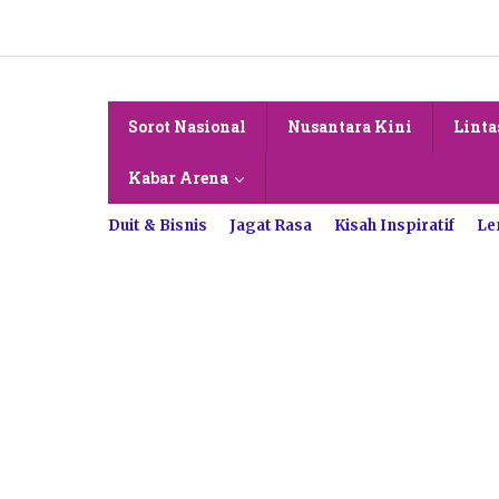
Lewati
ke
konten
Sorot Nasional
Nusantara Kini
Linta
Kabar Arena
Duit & Bisnis
Jagat Rasa
Kisah Inspiratif
Le