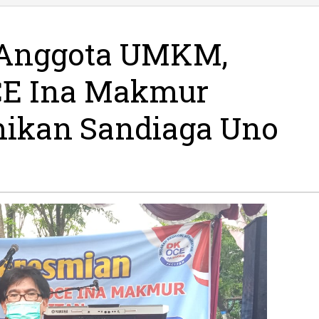
n
a
 Anggota UMKM,
a
CE Ina Makmur
r
mikan Sandiaga Uno
ya
ikan
ga