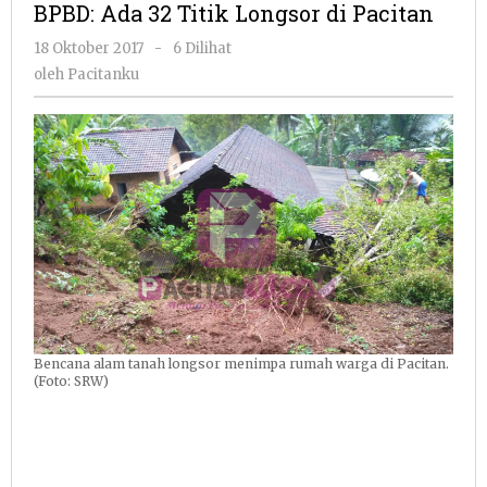
BPBD: Ada 32 Titik Longsor di Pacitan
Titik
Longsor
oleh
18 Oktober 2017
-
6 Dilihat
di
Pacitanku
oleh
Pacitanku
Pacitan
Bencana alam tanah longsor menimpa rumah warga di Pacitan.
(Foto: SRW)