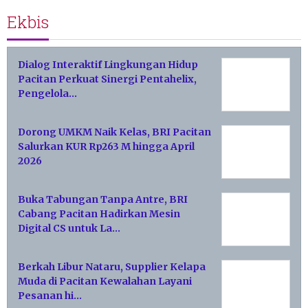
Ekbis
Dialog Interaktif Lingkungan Hidup
Pacitan Perkuat Sinergi Pentahelix,
Pengelola…
Dorong UMKM Naik Kelas, BRI Pacitan
Salurkan KUR Rp263 M hingga April
2026
Buka Tabungan Tanpa Antre, BRI
Cabang Pacitan Hadirkan Mesin
Digital CS untuk La…
Berkah Libur Nataru, Supplier Kelapa
Muda di Pacitan Kewalahan Layani
Pesanan hi…