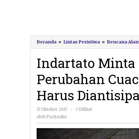
Beranda
»
Lintas Peristiwa
»
Bencana Ala
Indartato Mint
Perubahan Cuaca
Harus Diantisipa
oleh
17 Oktober 2017
-
5 Dilihat
Pacitanku
oleh
Pacitanku