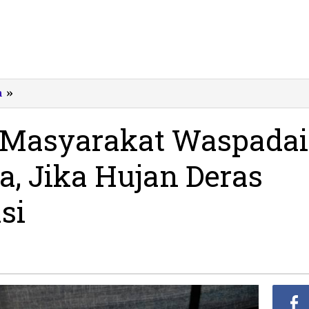
Indartato
m
»
Minta
Masyarakat
a Masyarakat Waspadai
Waspadai
Perubahan
, Jika Hujan Deras
Cuaca,
Jika
Hujan
si
Deras
Harus
Diantisipasi