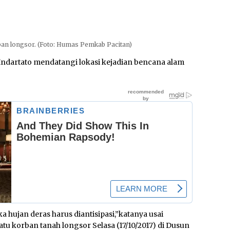
ban longsor. (Foto: Humas Pemkab Pacitan)
Indartato mendatangi lokasi kejadian bencana alam
ka hujan deras harus diantisipasi,”katanya usai
u korban tanah longsor Selasa (17/10/2017) di Dusun