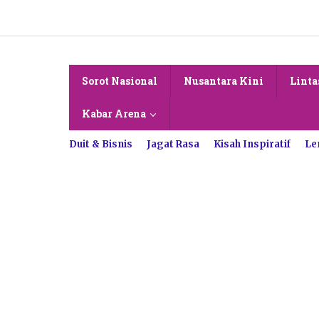
Lewati
ke
konten
Sorot Nasional
Nusantara Kini
Linta
Kabar Arena
Duit & Bisnis
Jagat Rasa
Kisah Inspiratif
Le