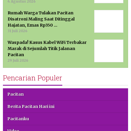
4 Agustus 2026
Rumah Warga Tulakan Pacitan
Disatroni Maling Saat Ditinggal
Hajatan, Emas Rp350 …
31 Juli 2026
Waspada! Kasus Kabel WiFi Terbakar
Marak di Sejumlah Titik Jalanan
Pacitan
29 Juli 2026
Pencarian Populer
Pacitan
Berita Pacitan Hari ini
Pacitanku