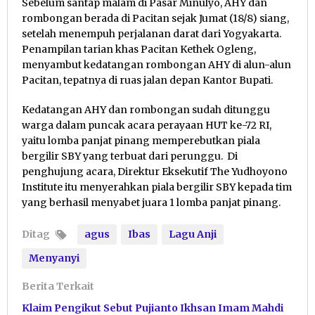
Sebelum santap malam di Pasar Minulyo, AHY dan
rombongan berada di Pacitan sejak Jumat (18/8) siang,
setelah menempuh perjalanan darat dari Yogyakarta.
Penampilan tarian khas Pacitan Kethek Ogleng,
menyambut kedatangan rombongan AHY di alun-alun
Pacitan, tepatnya di ruas jalan depan Kantor Bupati.
Kedatangan AHY dan rombongan sudah ditunggu
warga dalam puncak acara perayaan HUT ke-72 RI,
yaitu lomba panjat pinang memperebutkan piala
bergilir SBY yang terbuat dari perunggu. Di
penghujung acara, Direktur Eksekutif The Yudhoyono
Institute itu menyerahkan piala bergilir SBY kepada tim
yang berhasil menyabet juara 1 lomba panjat pinang.
Ditag
agus
Ibas
Lagu Anji
Menyanyi
Berita Terkait
Klaim Pengikut Sebut Pujianto Ikhsan Imam Mahdi