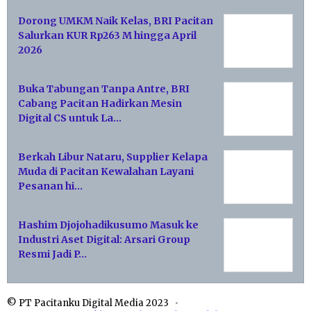
Dorong UMKM Naik Kelas, BRI Pacitan
Salurkan KUR Rp263 M hingga April
2026
Buka Tabungan Tanpa Antre, BRI
Cabang Pacitan Hadirkan Mesin
Digital CS untuk La…
Berkah Libur Nataru, Supplier Kelapa
Muda di Pacitan Kewalahan Layani
Pesanan hi…
Hashim Djojohadikusumo Masuk ke
Industri Aset Digital: Arsari Group
Resmi Jadi P…
© PT Pacitanku Digital Media 2023