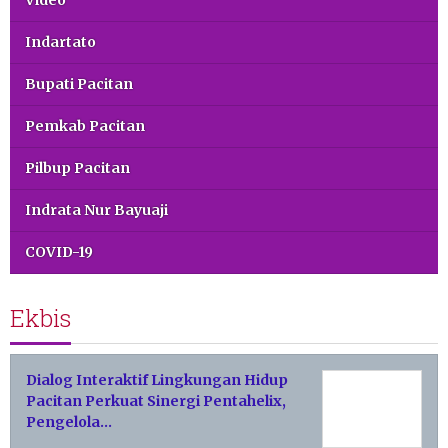
Video
Indartato
Bupati Pacitan
Pemkab Pacitan
Pilbup Pacitan
Indrata Nur Bayuaji
COVID-19
Ekbis
Dialog Interaktif Lingkungan Hidup
Pacitan Perkuat Sinergi Pentahelix,
Pengelola…