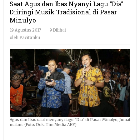
Saat Agus dan Ibas Nyanyi Lagu “Dia”
Ibas
Diiringi Musik Tradisional di Pasar
Nyanyi
Minulyo
Lagu
“Dia”
oleh
19 Agustus 2017
-
9 Dilihat
Diiringi
Pacitanku
oleh
Pacitanku
Musik
Tradisio
di
Pasar
Minulyo
Agus dan Ibas saat menyanyi lagu "Dia" di Pasar Minulyo, Jumat
malam. (Foto: Dok. Tim Media AHY)