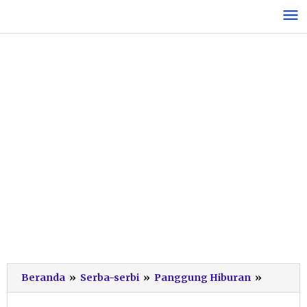
Lewati
ke
konten
Saat
Beranda
»
Serba-serbi
»
Panggung Hiburan
»
Agus
dan