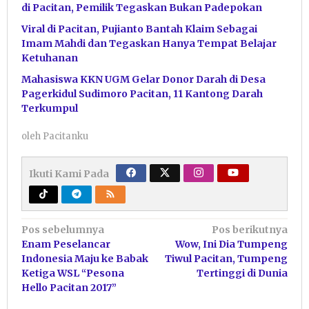
di Pacitan, Pemilik Tegaskan Bukan Padepokan
Viral di Pacitan, Pujianto Bantah Klaim Sebagai
Imam Mahdi dan Tegaskan Hanya Tempat Belajar
Ketuhanan
Mahasiswa KKN UGM Gelar Donor Darah di Desa
Pagerkidul Sudimoro Pacitan, 11 Kantong Darah
Terkumpul
oleh
Pacitanku
Ikuti Kami Pada
Navigasi
Pos sebelumnya
Pos berikutnya
Enam Peselancar
Wow, Ini Dia Tumpeng
pos
Indonesia Maju ke Babak
Tiwul Pacitan, Tumpeng
Ketiga WSL “Pesona
Tertinggi di Dunia
Hello Pacitan 2017”