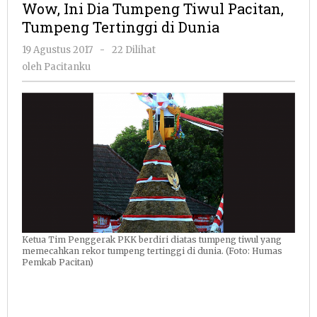
Wow, Ini Dia Tumpeng Tiwul Pacitan,
Tumpeng
Tumpeng Tertinggi di Dunia
Tiwul
Pacitan,
oleh
19 Agustus 2017
-
22 Dilihat
Tumpeng
Pacitanku
oleh
Pacitanku
Tertinggi
di
Dunia
Ketua Tim Penggerak PKK berdiri diatas tumpeng tiwul yang
memecahkan rekor tumpeng tertinggi di dunia. (Foto: Humas
Pemkab Pacitan)