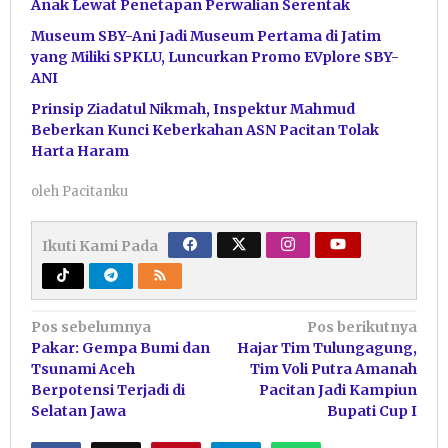
Anak Lewat Penetapan Perwalian Serentak
Museum SBY-Ani Jadi Museum Pertama di Jatim
yang Miliki SPKLU, Luncurkan Promo EVplore SBY-
ANI
Prinsip Ziadatul Nikmah, Inspektur Mahmud
Beberkan Kunci Keberkahan ASN Pacitan Tolak
Harta Haram
oleh
Pacitanku
Ikuti Kami Pada
Navigasi
Pos sebelumnya
Pos berikutnya
Pakar: Gempa Bumi dan
Hajar Tim Tulungagung,
pos
Tsunami Aceh
Tim Voli Putra Amanah
Berpotensi Terjadi di
Pacitan Jadi Kampiun
Selatan Jawa
Bupati Cup I