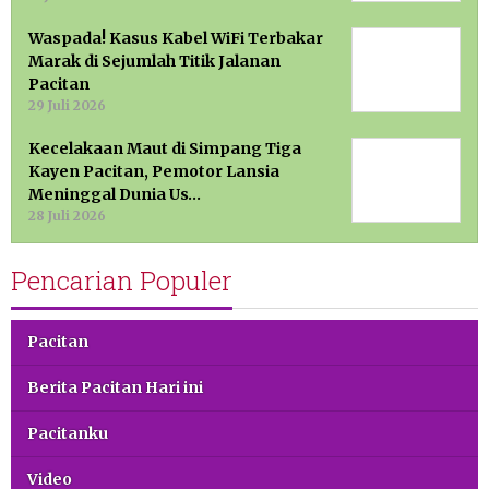
Waspada! Kasus Kabel WiFi Terbakar
Marak di Sejumlah Titik Jalanan
Pacitan
29 Juli 2026
Kecelakaan Maut di Simpang Tiga
Kayen Pacitan, Pemotor Lansia
Meninggal Dunia Us…
28 Juli 2026
Pencarian Populer
Pacitan
Berita Pacitan Hari ini
Pacitanku
Video