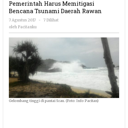
Pemerintah Harus Memitigasi
Bencana
Bencana Tsunami Daerah Rawan
Tsunami
Daerah
oleh
7 Agustus 2017
-
7 Dilihat
Rawan
Pacitanku
oleh
Pacitanku
Gelombang tinggi di pantai Srau. (Foto: Info Pacitan)