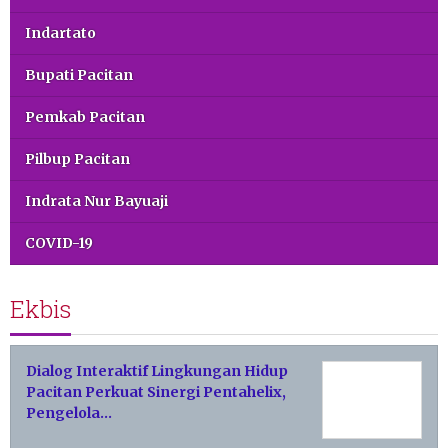
Indartato
Bupati Pacitan
Pemkab Pacitan
Pilbup Pacitan
Indrata Nur Bayuaji
COVID-19
Ekbis
Dialog Interaktif Lingkungan Hidup
Pacitan Perkuat Sinergi Pentahelix,
Pengelola…