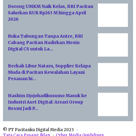
Dorong UMKM Naik Kelas, BRI Pacitan
Salurkan KUR Rp263 M hingga April
2026
Buka Tabungan Tanpa Antre, BRI
Cabang Pacitan Hadirkan Mesin
Digital CS untuk La…
Berkah Libur Nataru, Supplier Kelapa
Muda di Pacitan Kewalahan Layani
Pesanan hi…
Hashim Djojohadikusumo Masuk ke
Industri Aset Digital: Arsari Group
Resmi Jadi P…
© PT Pacitanku Digital Media 2023
Tata Cara Pasang Iklan
Cyber Media Guidelines