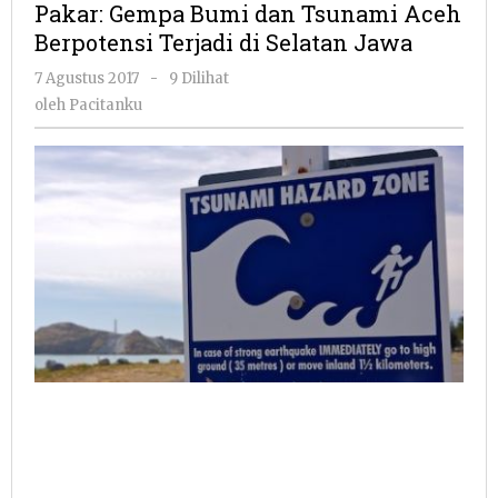
Pakar: Gempa Bumi dan Tsunami Aceh
dan
Berpotensi Terjadi di Selatan Jawa
Tsunami
Aceh
oleh
7 Agustus 2017
-
9 Dilihat
Berpote
Pacitanku
oleh
Pacitanku
Terjadi
di
Selatan
Jawa