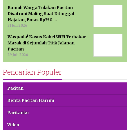
Rumah Warga Tulakan Pacitan
Disatroni Maling Saat Ditinggal
Hajatan, Emas Rp350 …
31 Juli 2026
Waspada! Kasus Kabel WiFi Terbakar
Marak di Sejumlah Titik Jalanan
Pacitan
29 Juli 2026
Pencarian Populer
Pacitan
Berita Pacitan Hari ini
Pacitanku
Video