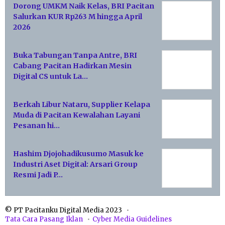
Dorong UMKM Naik Kelas, BRI Pacitan
Salurkan KUR Rp263 M hingga April
2026
Buka Tabungan Tanpa Antre, BRI
Cabang Pacitan Hadirkan Mesin
Digital CS untuk La…
Berkah Libur Nataru, Supplier Kelapa
Muda di Pacitan Kewalahan Layani
Pesanan hi…
Hashim Djojohadikusumo Masuk ke
Industri Aset Digital: Arsari Group
Resmi Jadi P…
© PT Pacitanku Digital Media 2023
Tata Cara Pasang Iklan
Cyber Media Guidelines