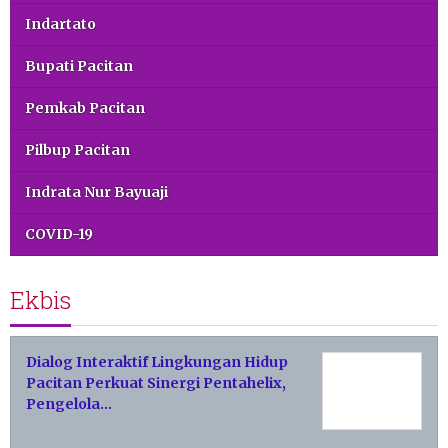
Indartato
Bupati Pacitan
Pemkab Pacitan
Pilbup Pacitan
Indrata Nur Bayuaji
COVID-19
Ekbis
Dialog Interaktif Lingkungan Hidup
Pacitan Perkuat Sinergi Pentahelix,
Pengelola…