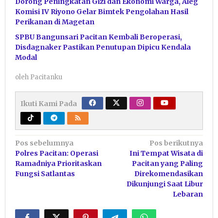
Dorong Peningkatan Gizi dan Ekonomi Warga, Aleg
Komisi IV Riyono Gelar Bimtek Pengolahan Hasil
Perikanan di Magetan
SPBU Bangunsari Pacitan Kembali Beroperasi,
Disdagnaker Pastikan Penutupan Dipicu Kendala
Modal
oleh
Pacitanku
Ikuti Kami Pada
Navigasi
Pos sebelumnya
Pos berikutnya
Polres Pacitan: Operasi
Ini Tempat Wisata di
pos
Ramadniya Prioritaskan
Pacitan yang Paling
Fungsi Satlantas
Direkomendasikan
Dikunjungi Saat Libur
Lebaran