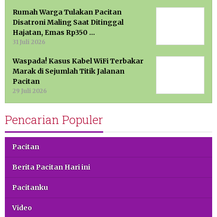
Rumah Warga Tulakan Pacitan
Disatroni Maling Saat Ditinggal
Hajatan, Emas Rp350 …
31 Juli 2026
Waspada! Kasus Kabel WiFi Terbakar
Marak di Sejumlah Titik Jalanan
Pacitan
29 Juli 2026
Pencarian Populer
Pacitan
Berita Pacitan Hari ini
Pacitanku
Video