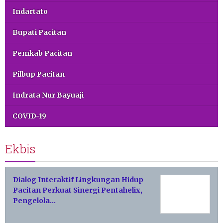
Indartato
Bupati Pacitan
Pemkab Pacitan
Pilbup Pacitan
Indrata Nur Bayuaji
COVID-19
Ekbis
Dialog Interaktif Lingkungan Hidup
Pacitan Perkuat Sinergi Pentahelix,
Pengelola…