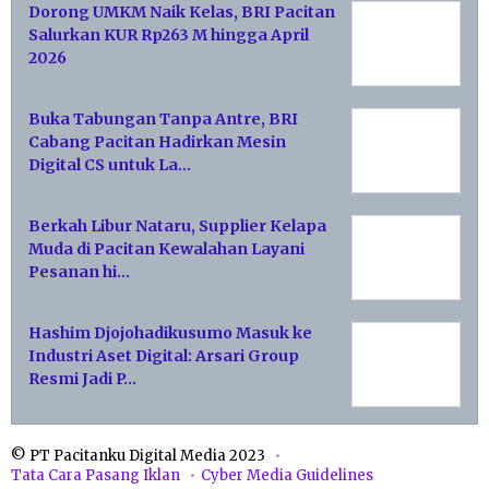
Dorong UMKM Naik Kelas, BRI Pacitan
Salurkan KUR Rp263 M hingga April
2026
Buka Tabungan Tanpa Antre, BRI
Cabang Pacitan Hadirkan Mesin
Digital CS untuk La…
Berkah Libur Nataru, Supplier Kelapa
Muda di Pacitan Kewalahan Layani
Pesanan hi…
Hashim Djojohadikusumo Masuk ke
Industri Aset Digital: Arsari Group
Resmi Jadi P…
© PT Pacitanku Digital Media 2023
Tata Cara Pasang Iklan
Cyber Media Guidelines