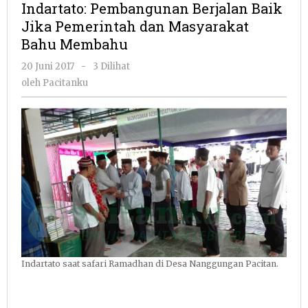
Indartato: Pembangunan Berjalan Baik
Baik
Jika Pemerintah dan Masyarakat
Jika
Bahu Membahu
Pemerintah
dan
oleh
20 Juni 2017
-
3 Dilihat
Masyarakat
Pacitanku
oleh
Pacitanku
Bahu
Membahu
Indartato saat safari Ramadhan di Desa Nanggungan Pacitan.