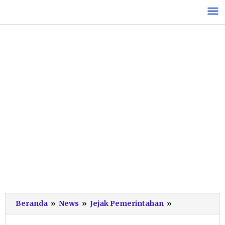
Lewati
ke
konten
Indartato:
Beranda
»
News
»
Jejak Pemerintahan
»
Pembanguna
Berjalan