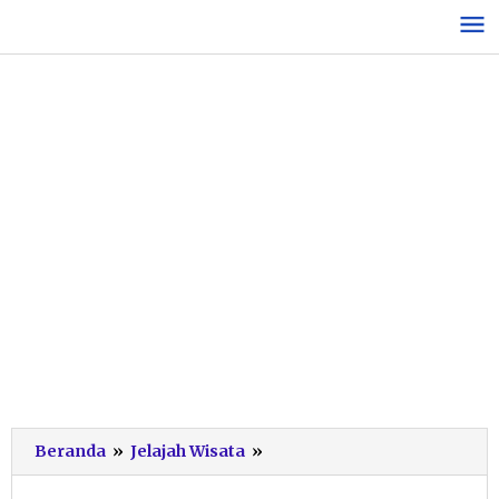
Lewati
ke
konten
Ini
Beranda
»
Jelajah Wisata
»
Tempat
Wisata