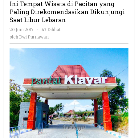
Ini Tempat Wisata di Pacitan yang
di
Paling Direkomendasikan Dikunjungi
Pacitan
Saat Libur Lebaran
yang
Paling
oleh
20 Juni 2017
-
43 Dilihat
Direkomendasikan
Dwi
oleh
Dwi Purnawan
Dikunjungi
Purnawan
Saat
Libur
Lebaran