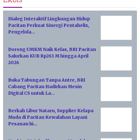
Dialog Interaktif Lingkungan Hidup
Pacitan Perkuat Sinergi Pentahelix,
Pengelola…
Dorong UMKM Naik Kelas, BRI Pacitan
Salurkan KUR Rp263 M hingga April
2026
Buka Tabungan Tanpa Antre, BRI
Cabang Pacitan Hadirkan Mesin
Digital CS untuk La…
Berkah Libur Nataru, Supplier Kelapa
Muda di Pacitan Kewalahan Layani
Pesanan hi…