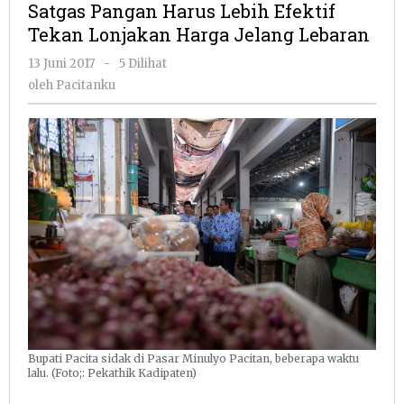
Satgas Pangan Harus Lebih Efektif
Lebih
Tekan Lonjakan Harga Jelang Lebaran
Efektif
Tekan
oleh
13 Juni 2017
-
5 Dilihat
Lonjakan
Pacitanku
oleh
Pacitanku
Harga
Jelang
Lebaran
Bupati Pacita sidak di Pasar Minulyo Pacitan, beberapa waktu
lalu. (Foto;: Pekathik Kadipaten)