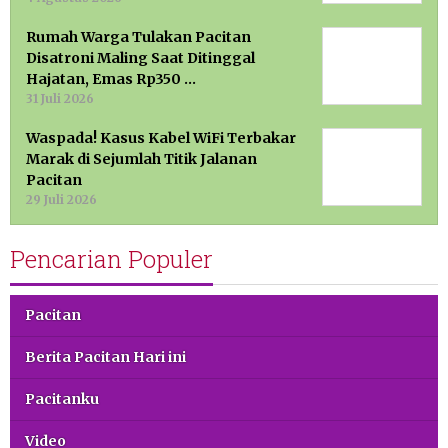
Rumah Warga Tulakan Pacitan
Disatroni Maling Saat Ditinggal
Hajatan, Emas Rp350 …
31 Juli 2026
Waspada! Kasus Kabel WiFi Terbakar
Marak di Sejumlah Titik Jalanan
Pacitan
29 Juli 2026
Pencarian Populer
Pacitan
Berita Pacitan Hari ini
Pacitanku
Video