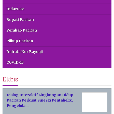
Indartato
Bupati Pacitan
Pemkab Pacitan
Pilbup Pacitan
Indrata Nur Bayuaji
COVID-19
Ekbis
Dialog Interaktif Lingkungan Hidup
Pacitan Perkuat Sinergi Pentahelix,
Pengelola…