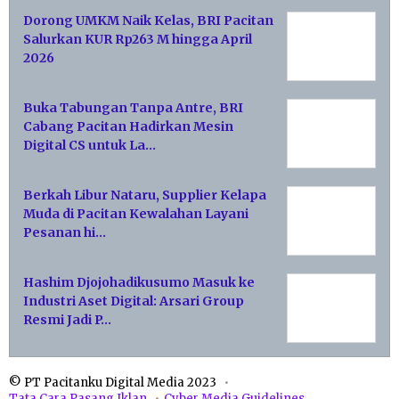
Dorong UMKM Naik Kelas, BRI Pacitan
Salurkan KUR Rp263 M hingga April
2026
Buka Tabungan Tanpa Antre, BRI
Cabang Pacitan Hadirkan Mesin
Digital CS untuk La…
Berkah Libur Nataru, Supplier Kelapa
Muda di Pacitan Kewalahan Layani
Pesanan hi…
Hashim Djojohadikusumo Masuk ke
Industri Aset Digital: Arsari Group
Resmi Jadi P…
© PT Pacitanku Digital Media 2023
Tata Cara Pasang Iklan
Cyber Media Guidelines