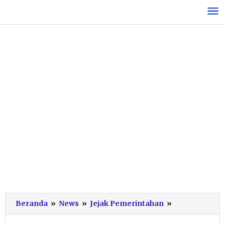
Lewati
ke
konten
Satgas
Beranda
»
News
»
Jejak Pemerintahan
»
Pangan
Harus