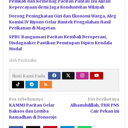
Pemkab dan Kemenag Pacitan Pantau Isu Aliran
Kepercayaan demi Jaga Kondusivitas Wilayah
Dorong Peningkatan Gizi dan Ekonomi Warga, Aleg
Komisi IV Riyono Gelar Bimtek Pengolahan Hasil
Perikanan di Magetan
SPBU Bangunsari Pacitan Kembali Beroperasi,
Disdagnaker Pastikan Penutupan Dipicu Kendala
Modal
oleh
Pacitanku
Ikuti Kami Pada
Navigasi
Pos sebelumnya
Pos berikutnya
KAMMI Pacitan Gelar
Alhamdulillah, THR PNS
pos
Baksos dan Lomba
Cair Pekan ini
Ramadhan di Donorojo