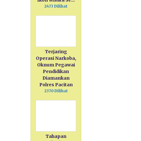
Ikon Wisata Se…
2473 Dilihat
Terjaring
Operasi Narkoba,
Oknum Pegawai
Pendidikan
Diamankan
Polres Pacitan
2370 Dilihat
Tahapan