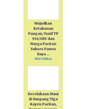
Wujudkan
Ketahanan
Pangan, Yonif TP
934/SBY dan
Warga Pacitan
Sukses Panen
Raya …
1818 Dilihat
Kecelakaan Maut
di Simpang Tiga
Kayen Pacitan,