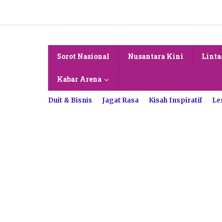
Lewati
ke
konten
Sorot Nasional
Nusantara Kini
Linta
Kabar Arena
Duit & Bisnis
Jagat Rasa
Kisah Inspiratif
Le