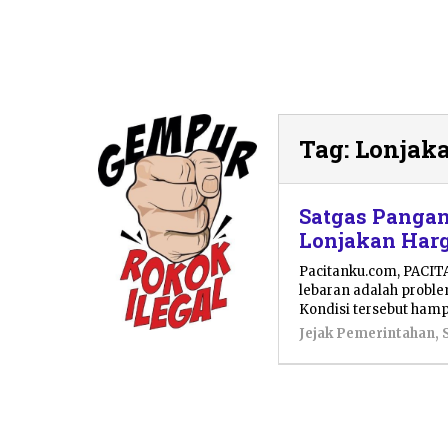
Tag:
Lonjak
Satgas Pangan
Lonjakan Harg
Pacitanku.com, PACI
lebaran adalah problem
Kondisi tersebut hamp
Jejak Pemerintahan
,