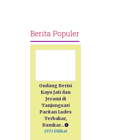
Berita Populer
Gudang Berisi
Kayu Jati dan
Jerami di
Tanjungsari
Pacitan Ludes
Terbakar,
Damkar…
2973 Dilihat