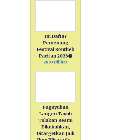
Ini Daftar
Pemenang
Festival Ronthek
Pacitan 2026
2883 Dilihat
Paguyuban
Langen Tayub
Tulakan Resmi
Dikukuhkan,
Ditargetkan Jadi