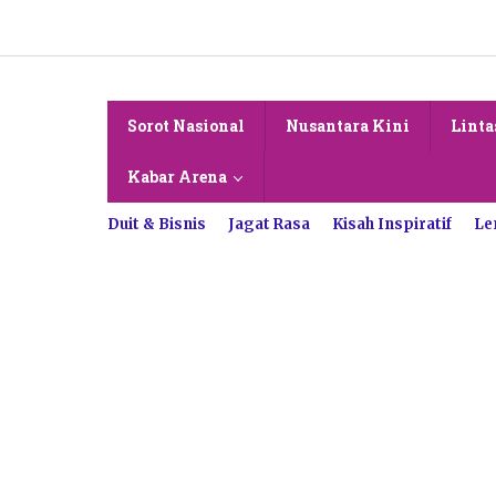
Lewati
ke
konten
Sorot Nasional
Nusantara Kini
Linta
Kabar Arena
Duit & Bisnis
Jagat Rasa
Kisah Inspiratif
Le