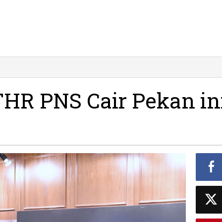
hamdulillah,
HR
NS
THR PNS Cair Pekan in
ir
ekan
i