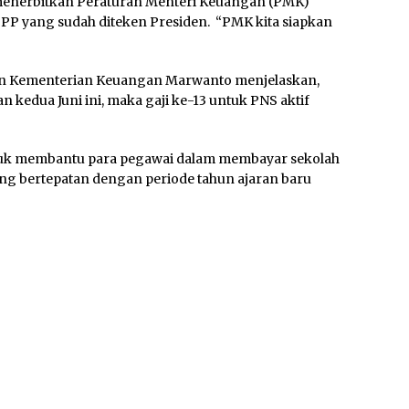
 menerbitkan Peraturan Menteri Keuangan (PMK)
PP yang sudah diteken Presiden. “PMK kita siapkan
an Kementerian Keuangan Marwanto menjelaskan,
n kedua Juni ini, maka gaji ke-13 untuk PNS aktif
tuk membantu para pegawai dalam membayar sekolah
ng bertepatan dengan periode tahun ajaran baru