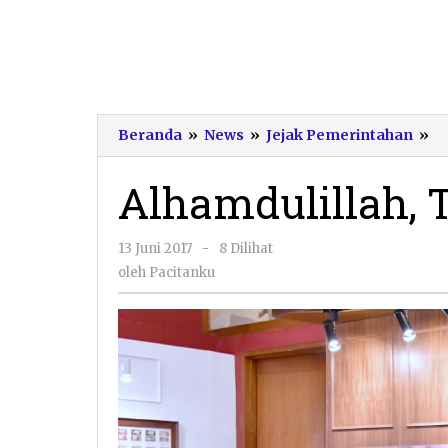
Al
Beranda
»
News
»
Jejak Pemerintahan
»
T
P
Alhamdulillah, 
Ca
P
in
oleh
13 Juni 2017
-
8 Dilihat
Pacitanku
oleh
Pacitanku