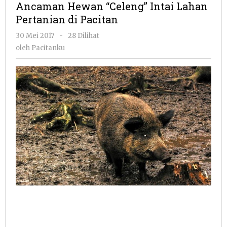
Ancaman Hewan “Celeng” Intai Lahan
Intai
Pertanian di Pacitan
Lahan
Pertanian
oleh
30 Mei 2017
-
28 Dilihat
di
Pacitanku
oleh
Pacitanku
Pacitan