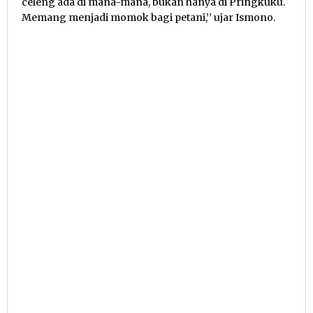
celeng ada di mana-mana, bukan hanya di Pringkuku.
Memang menjadi momok bagi petani,’’ ujar Ismono.