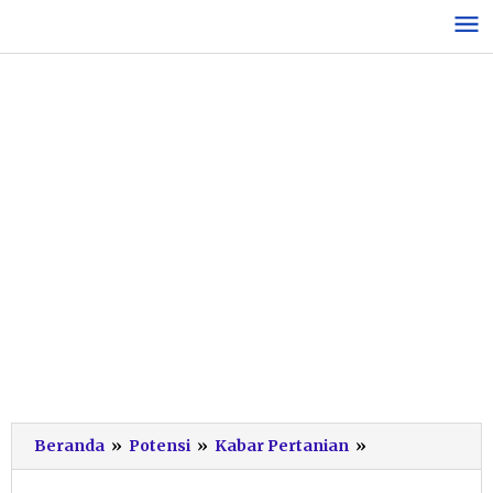
Lewati
ke
konten
Ancaman
Beranda
»
Potensi
»
Kabar Pertanian
»
Hewan
“Celeng”