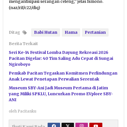
mengantisipasi serangan celeng,’’ jelas Ismono.
(naz/rif/c22/diq)
Ditag
Babi Hutan
Hama
Pertanian
Berita Terkait
Seri Ke-14 Festival Lomba Dayung Rekreasi 2026
Pacitan Digelar: 40 Tim Saling Adu Cepat di Sungai
Ngiroboyo
Pemkab Pacitan Tegaskan Komitmen Perlindungan
Anak Lewat Penetapan Perwalian Serentak
Museum SBY-Ani Jadi Museum Pertama di Jatim
yang Miliki SPKLU, Luncurkan Promo EVplore SBY-
ANI
oleh
Pacitanku
Ikuti Kami Pada