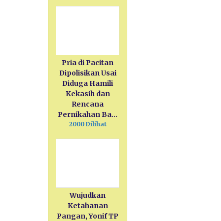
Pria di Pacitan
Dipolisikan Usai
Diduga Hamili
Kekasih dan
Rencana
Pernikahan Ba…
2000 Dilihat
Wujudkan
Ketahanan
Pangan, Yonif TP