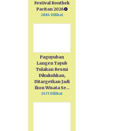
Festival Ronthek
Pacitan 2026
2884 Dilihat
Paguyuban
Langen Tayub
Tulakan Resmi
Dikukuhkan,
Ditargetkan Jadi
Ikon Wisata Se…
2473 Dilihat