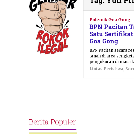
Tag:
Yuli Pr
Polemik Goa Gong
BPN Pacitan T
Satu Sertifik
Goa Gong
BPN Pacitan secara re
tanah di area sengket
pengukuran di masa la
Lintas Peristiwa
,
Sor
Berita Populer