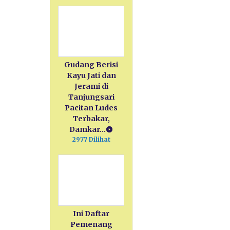
Gudang Berisi
Kayu Jati dan
Jerami di
Tanjungsari
Pacitan Ludes
Terbakar,
Damkar…
2977 Dilihat
Ini Daftar
Pemenang