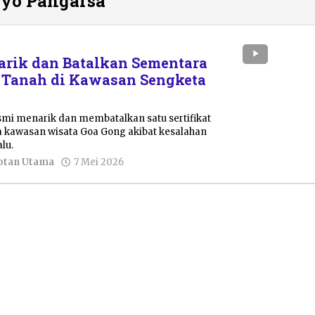
iyo Pangarsa
arik dan Batalkan Sementara
at Tanah di Kawasan Sengketa
smi menarik dan membatalkan satu sertifikat
a kawasan wisata Goa Gong akibat kesalahan
lu.
oleh
otan Utama
7 Mei 2026
Resi
Wulandari