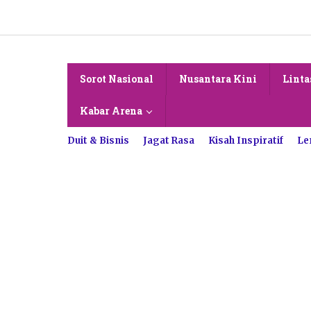
Lewati
ke
konten
Sorot Nasional
Nusantara Kini
Linta
Kabar Arena
Duit & Bisnis
Jagat Rasa
Kisah Inspiratif
Le