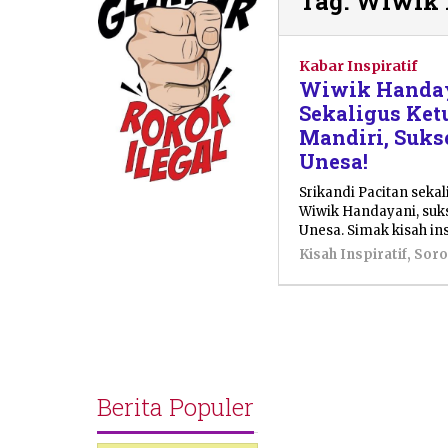
Tag:
Wiwik 
Kabar Inspiratif
Wiwik Handaya
Sekaligus Ke
Mandiri, Sukse
Unesa!
Srikandi Pacitan seka
Wiwik Handayani, suks
Unesa. Simak kisah in
Kisah Inspiratif
,
Soro
Berita Populer