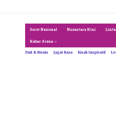
Lewati
ke
konten
Sorot Nasional
Nusantara Kini
Linta
Kabar Arena
Duit & Bisnis
Jagat Rasa
Kisah Inspiratif
Le