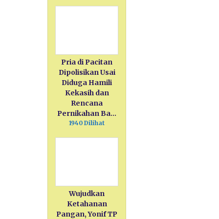
Pria di Pacitan
Dipolisikan Usai
Diduga Hamili
Kekasih dan
Rencana
Pernikahan Ba…
1940 Dilihat
Wujudkan
Ketahanan
Pangan, Yonif TP