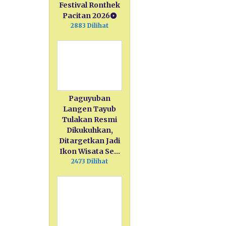
Festival Ronthek
Pacitan 2026
2883 Dilihat
Paguyuban
Langen Tayub
Tulakan Resmi
Dikukuhkan,
Ditargetkan Jadi
Ikon Wisata Se…
2473 Dilihat