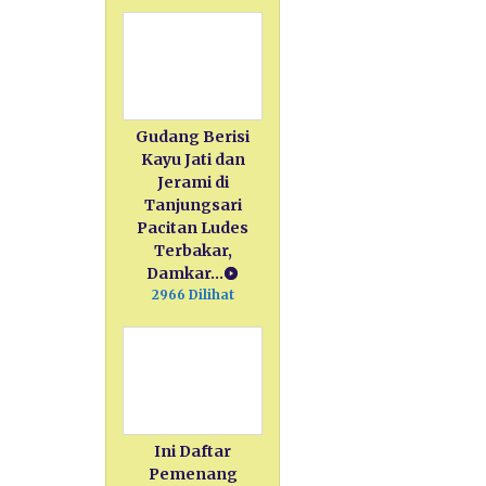
Gudang Berisi
Kayu Jati dan
Jerami di
Tanjungsari
Pacitan Ludes
Terbakar,
Damkar…
2966 Dilihat
Ini Daftar
Pemenang