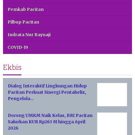
Pemkab Pacitan
Pilbup Pacitan
Indrata Nur Bayuaji
COVID-19
Ekbis
Dialog Interaktif Lingkungan Hidup
Pacitan Perkuat Sinergi Pentahelix,
Pengelola…
Dorong UMKM Naik Kelas, BRI Pacitan
Salurkan KUR Rp263 M hingga April
2026