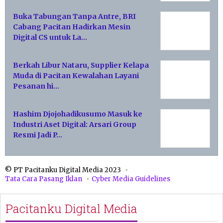
Buka Tabungan Tanpa Antre, BRI
Cabang Pacitan Hadirkan Mesin
Digital CS untuk La…
Berkah Libur Nataru, Supplier Kelapa
Muda di Pacitan Kewalahan Layani
Pesanan hi…
Hashim Djojohadikusumo Masuk ke
Industri Aset Digital: Arsari Group
Resmi Jadi P…
© PT Pacitanku Digital Media 2023
Tata Cara Pasang Iklan
Cyber Media Guidelines
Pacitanku Digital Media