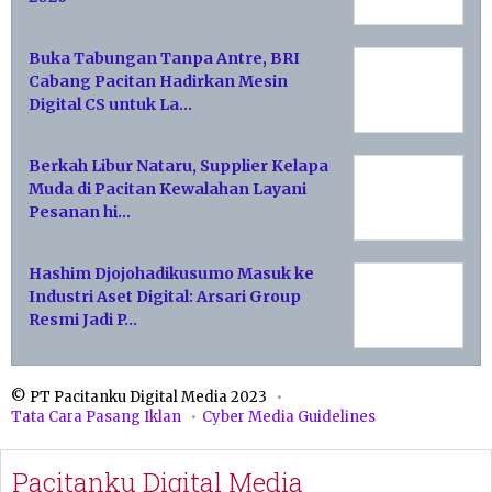
Buka Tabungan Tanpa Antre, BRI
Cabang Pacitan Hadirkan Mesin
Digital CS untuk La…
Berkah Libur Nataru, Supplier Kelapa
Muda di Pacitan Kewalahan Layani
Pesanan hi…
Hashim Djojohadikusumo Masuk ke
Industri Aset Digital: Arsari Group
Resmi Jadi P…
© PT Pacitanku Digital Media 2023
Tata Cara Pasang Iklan
Cyber Media Guidelines
Pacitanku Digital Media