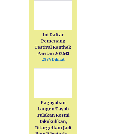
Ini Daftar
Pemenang
Festival Ronthek
Pacitan 2026
2884 Dilihat
Paguyuban
Langen Tayub
Tulakan Resmi
Dikukuhkan,
Ditargetkan Jadi