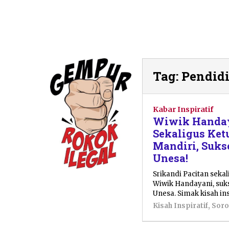
Tag:
Pendid
Kabar Inspiratif
Wiwik Handaya
Sekaligus Ke
Mandiri, Sukse
Unesa!
Srikandi Pacitan seka
Wiwik Handayani, suks
Unesa. Simak kisah in
Kisah Inspiratif
,
Soro