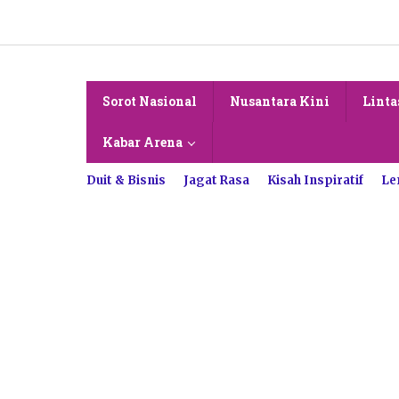
Lewati
ke
konten
Sorot Nasional
Nusantara Kini
Linta
Kabar Arena
Duit & Bisnis
Jagat Rasa
Kisah Inspiratif
Le