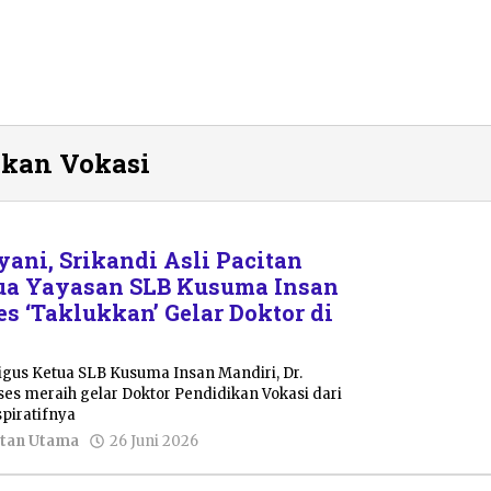
ikan Vokasi
ni, Srikandi Asli Pacitan
tua Yayasan SLB Kusuma Insan
s ‘Taklukkan’ Gelar Doktor di
ligus Ketua SLB Kusuma Insan Mandiri, Dr.
es meraih gelar Doktor Pendidikan Vokasi dari
spiratifnya
oleh
tan Utama
26 Juni 2026
Nur
Azizah