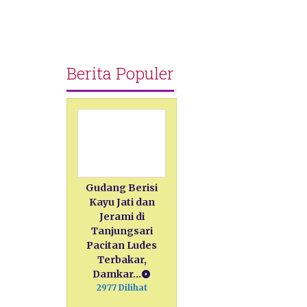
Berita Populer
Gudang Berisi
Kayu Jati dan
Jerami di
Tanjungsari
Pacitan Ludes
Terbakar,
Damkar…
2977 Dilihat