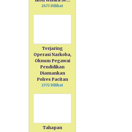
Ikon Wisata Se…
2473 Dilihat
Terjaring
Operasi Narkoba,
Oknum Pegawai
Pendidikan
Diamankan
Polres Pacitan
2372 Dilihat
Tahapan