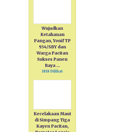
Wujudkan
Ketahanan
Pangan, Yonif TP
934/SBY dan
Warga Pacitan
Sukses Panen
Raya …
1818 Dilihat
Kecelakaan Maut
di Simpang Tiga
Kayen Pacitan,