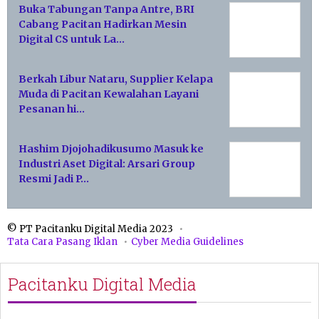
Buka Tabungan Tanpa Antre, BRI
Cabang Pacitan Hadirkan Mesin
Digital CS untuk La…
Berkah Libur Nataru, Supplier Kelapa
Muda di Pacitan Kewalahan Layani
Pesanan hi…
Hashim Djojohadikusumo Masuk ke
Industri Aset Digital: Arsari Group
Resmi Jadi P…
© PT Pacitanku Digital Media 2023
Tata Cara Pasang Iklan
Cyber Media Guidelines
Pacitanku Digital Media