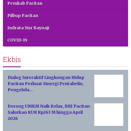
Pemkab Pacitan
Pilbup Pacitan
Indrata Nur Bayuaji
COVID-19
Ekbis
Dialog Interaktif Lingkungan Hidup
Pacitan Perkuat Sinergi Pentahelix,
Pengelola…
Dorong UMKM Naik Kelas, BRI Pacitan
Salurkan KUR Rp263 M hingga April
2026