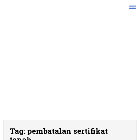
Lewati
ke
konten
Tag:
pembatalan sertifikat
tanah