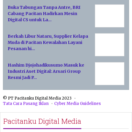
Buka Tabungan Tanpa Antre, BRI
Cabang Pacitan Hadirkan Mesin
Digital CS untuk La…
Berkah Libur Nataru, Supplier Kelapa
Muda di Pacitan Kewalahan Layani
Pesanan hi…
Hashim Djojohadikusumo Masuk ke
Industri Aset Digital: Arsari Group
Resmi Jadi P…
© PT Pacitanku Digital Media 2023
Tata Cara Pasang Iklan
Cyber Media Guidelines
Pacitanku Digital Media