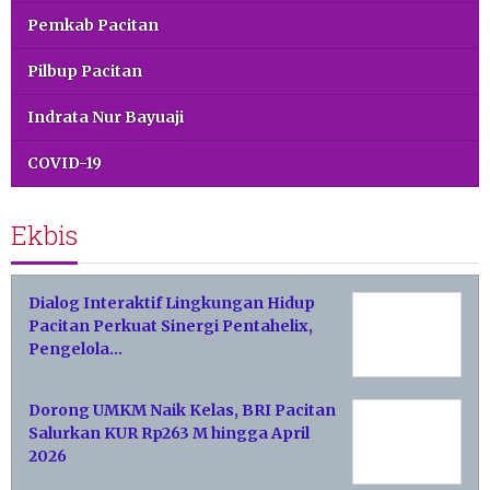
Pemkab Pacitan
Pilbup Pacitan
Indrata Nur Bayuaji
COVID-19
Ekbis
Dialog Interaktif Lingkungan Hidup
Pacitan Perkuat Sinergi Pentahelix,
Pengelola…
Dorong UMKM Naik Kelas, BRI Pacitan
Salurkan KUR Rp263 M hingga April
2026