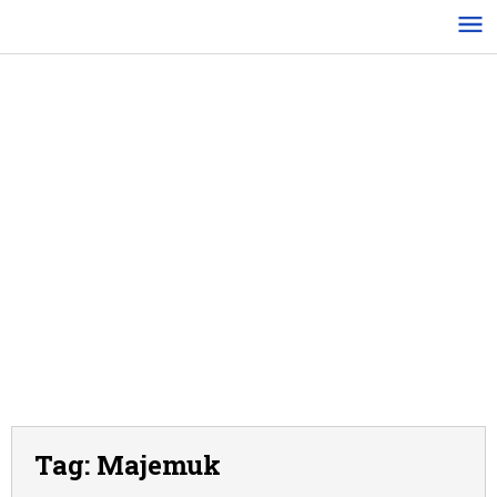
Lewati
ke
konten
Tag:
Majemuk