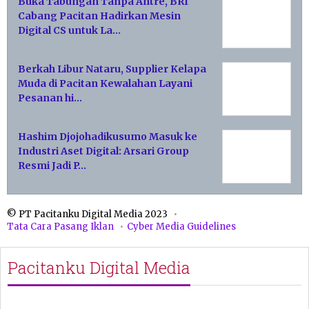
Buka Tabungan Tanpa Antre, BRI
Cabang Pacitan Hadirkan Mesin
Digital CS untuk La…
Berkah Libur Nataru, Supplier Kelapa
Muda di Pacitan Kewalahan Layani
Pesanan hi…
Hashim Djojohadikusumo Masuk ke
Industri Aset Digital: Arsari Group
Resmi Jadi P…
© PT Pacitanku Digital Media 2023
Tata Cara Pasang Iklan
Cyber Media Guidelines
Pacitanku Digital Media