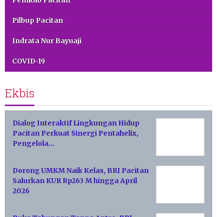
Pemkab Pacitan
Pilbup Pacitan
Indrata Nur Bayuaji
COVID-19
Ekbis
Dialog Interaktif Lingkungan Hidup
Pacitan Perkuat Sinergi Pentahelix,
Pengelola…
Dorong UMKM Naik Kelas, BRI Pacitan
Salurkan KUR Rp263 M hingga April
2026