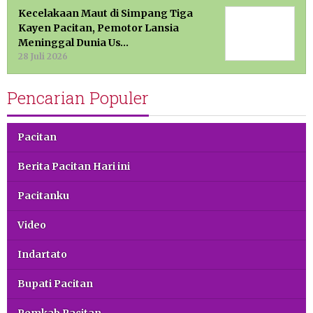
Kecelakaan Maut di Simpang Tiga
Kayen Pacitan, Pemotor Lansia
Meninggal Dunia Us…
28 Juli 2026
Pencarian Populer
Pacitan
Berita Pacitan Hari ini
Pacitanku
Video
Indartato
Bupati Pacitan