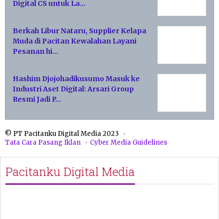
Digital CS untuk La…
Berkah Libur Nataru, Supplier Kelapa
Muda di Pacitan Kewalahan Layani
Pesanan hi…
Hashim Djojohadikusumo Masuk ke
Industri Aset Digital: Arsari Group
Resmi Jadi P…
© PT Pacitanku Digital Media 2023
Tata Cara Pasang Iklan
Cyber Media Guidelines
Pacitanku Digital Media