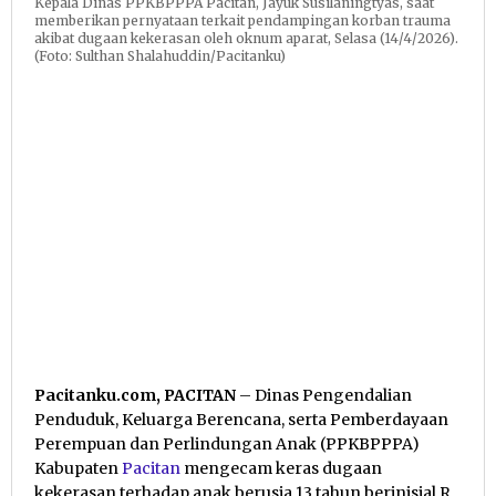
Kepala Dinas PPKBPPPA Pacitan, Jayuk Susilaningtyas, saat
memberikan pernyataan terkait pendampingan korban trauma
akibat dugaan kekerasan oleh oknum aparat, Selasa (14/4/2026).
(Foto: Sulthan Shalahuddin/Pacitanku)
Pacitanku.com, PACITAN
– Dinas Pengendalian
Penduduk, Keluarga Berencana, serta Pemberdayaan
Perempuan dan Perlindungan Anak (PPKBPPPA)
Kabupaten
Pacitan
mengecam keras dugaan
kekerasan terhadap anak berusia 13 tahun berinisial R