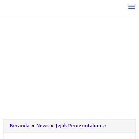
Lewati
ke
konten
Dinas
Beranda
»
News
»
Jejak Pemerintahan
»
PPKBPPPA
Pacitan