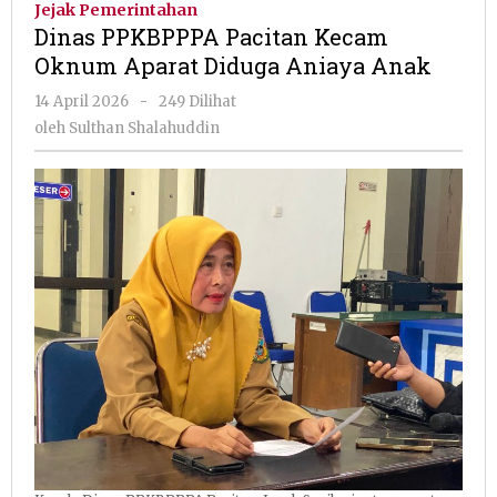
Jejak Pemerintahan
Kecam
Dinas PPKBPPPA Pacitan Kecam
Oknum
Oknum Aparat Diduga Aniaya Anak
Aparat
Diduga
oleh
14 April 2026
-
249 Dilihat
Aniaya
Sulthan
oleh
Sulthan Shalahuddin
Anak
Shalahuddin