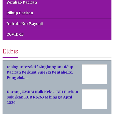
Pemkab Pacitan
Pilbup Pacitan
Indrata Nur Bayuaji
COVID-19
Ekbis
Dialog Interaktif Lingkungan Hidup
Pacitan Perkuat Sinergi Pentahelix,
Pengelola…
Dorong UMKM Naik Kelas, BRI Pacitan
Salurkan KUR Rp263 M hingga April
2026