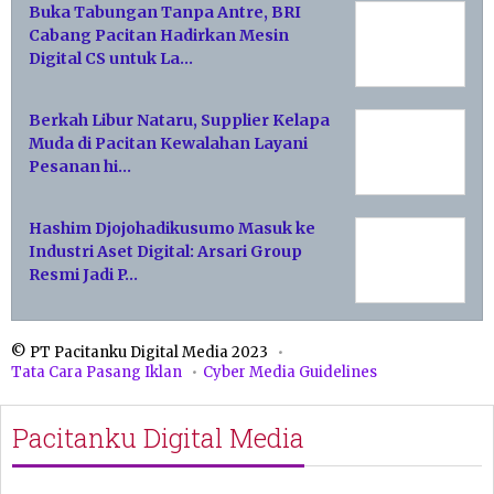
Buka Tabungan Tanpa Antre, BRI
Cabang Pacitan Hadirkan Mesin
Digital CS untuk La…
Berkah Libur Nataru, Supplier Kelapa
Muda di Pacitan Kewalahan Layani
Pesanan hi…
Hashim Djojohadikusumo Masuk ke
Industri Aset Digital: Arsari Group
Resmi Jadi P…
© PT Pacitanku Digital Media 2023
Tata Cara Pasang Iklan
Cyber Media Guidelines
Pacitanku Digital Media