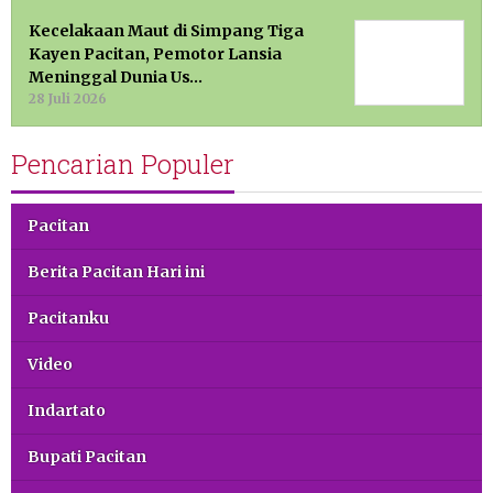
Kecelakaan Maut di Simpang Tiga
Kayen Pacitan, Pemotor Lansia
Meninggal Dunia Us…
28 Juli 2026
Pencarian Populer
Pacitan
Berita Pacitan Hari ini
Pacitanku
Video
Indartato
Bupati Pacitan