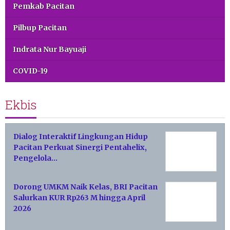
Pemkab Pacitan
Pilbup Pacitan
Indrata Nur Bayuaji
COVID-19
Ekbis
Dialog Interaktif Lingkungan Hidup
Pacitan Perkuat Sinergi Pentahelix,
Pengelola…
Dorong UMKM Naik Kelas, BRI Pacitan
Salurkan KUR Rp263 M hingga April
2026