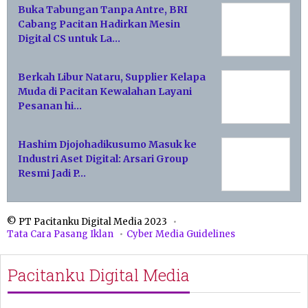
Buka Tabungan Tanpa Antre, BRI
Cabang Pacitan Hadirkan Mesin
Digital CS untuk La…
Berkah Libur Nataru, Supplier Kelapa
Muda di Pacitan Kewalahan Layani
Pesanan hi…
Hashim Djojohadikusumo Masuk ke
Industri Aset Digital: Arsari Group
Resmi Jadi P…
© PT Pacitanku Digital Media 2023
Tata Cara Pasang Iklan
Cyber Media Guidelines
Pacitanku Digital Media