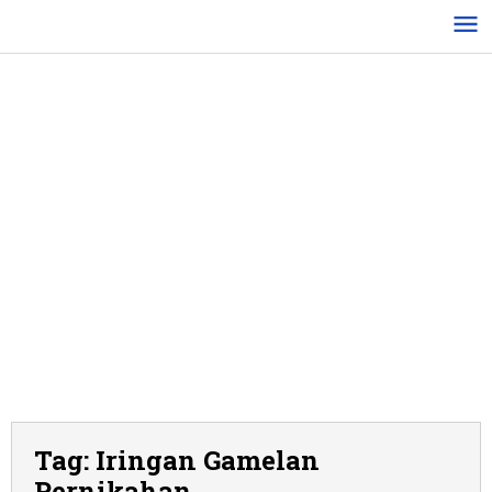
Lewati
ke
konten
Tag:
Iringan Gamelan
Pernikahan