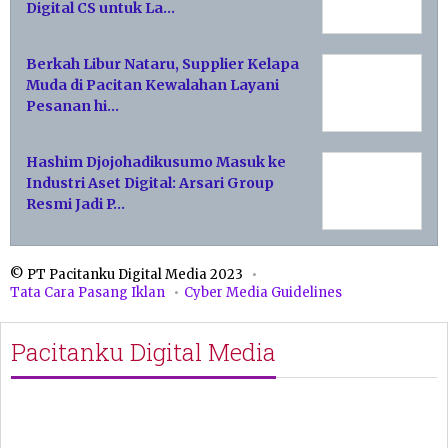
Digital CS untuk La…
Berkah Libur Nataru, Supplier Kelapa
Muda di Pacitan Kewalahan Layani
Pesanan hi…
Hashim Djojohadikusumo Masuk ke
Industri Aset Digital: Arsari Group
Resmi Jadi P…
© PT Pacitanku Digital Media 2023
Tata Cara Pasang Iklan
Cyber Media Guidelines
Pacitanku Digital Media