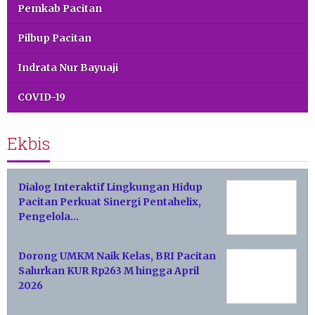
Pemkab Pacitan
Pilbup Pacitan
Indrata Nur Bayuaji
COVID-19
Ekbis
Dialog Interaktif Lingkungan Hidup
Pacitan Perkuat Sinergi Pentahelix,
Pengelola…
Dorong UMKM Naik Kelas, BRI Pacitan
Salurkan KUR Rp263 M hingga April
2026