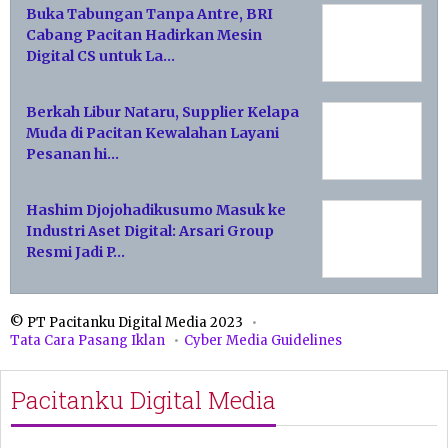
Buka Tabungan Tanpa Antre, BRI
Cabang Pacitan Hadirkan Mesin
Digital CS untuk La…
Berkah Libur Nataru, Supplier Kelapa
Muda di Pacitan Kewalahan Layani
Pesanan hi…
Hashim Djojohadikusumo Masuk ke
Industri Aset Digital: Arsari Group
Resmi Jadi P…
© PT Pacitanku Digital Media 2023
Tata Cara Pasang Iklan
Cyber Media Guidelines
Pacitanku Digital Media