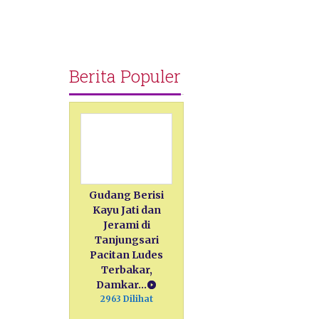
Berita Populer
Gudang Berisi
Kayu Jati dan
Jerami di
Tanjungsari
Pacitan Ludes
Terbakar,
Damkar…
2963 Dilihat