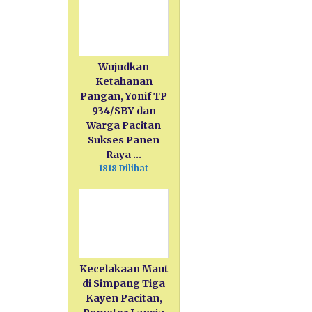
Wujudkan
Ketahanan
Pangan, Yonif TP
934/SBY dan
Warga Pacitan
Sukses Panen
Raya …
1818 Dilihat
Kecelakaan Maut
di Simpang Tiga
Kayen Pacitan,