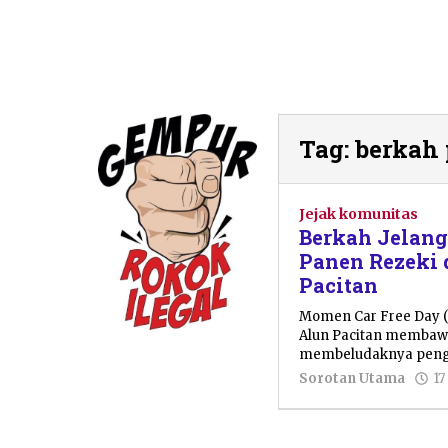
Tag:
berkah
Jejak komunitas
Berkah Jelan
Panen Rezeki 
Pacitan
Momen Car Free Day (
Alun Pacitan membawa
membeludaknya peng
Sorotan Utama
17