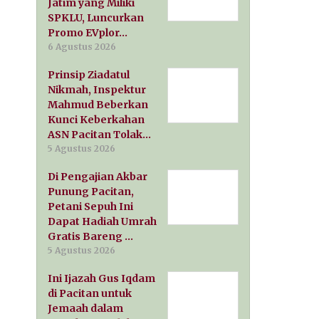
Jatim yang Miliki
SPKLU, Luncurkan
Promo EVplor…
6 Agustus 2026
Prinsip Ziadatul
Nikmah, Inspektur
Mahmud Beberkan
Kunci Keberkahan
ASN Pacitan Tolak…
5 Agustus 2026
Di Pengajian Akbar
Punung Pacitan,
Petani Sepuh Ini
Dapat Hadiah Umrah
Gratis Bareng …
5 Agustus 2026
Ini Ijazah Gus Iqdam
di Pacitan untuk
Jemaah dalam