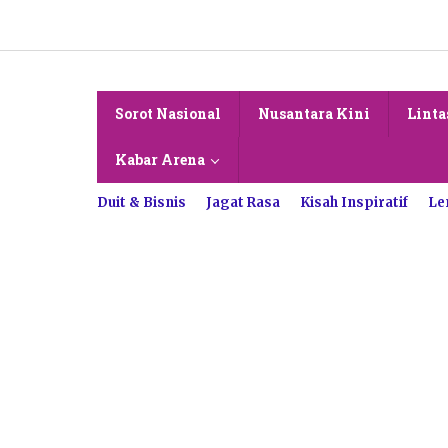
Lewati
ke
konten
Sorot Nasional
Nusantara Kini
Linta
Kabar Arena
Duit & Bisnis
Jagat Rasa
Kisah Inspiratif
Le