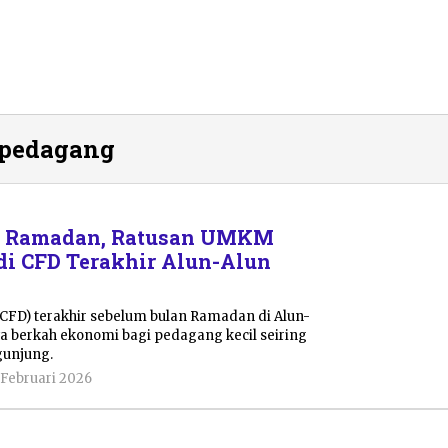
 pedagang
g Ramadan, Ratusan UMKM
di CFD Terakhir Alun-Alun
CFD) terakhir sebelum bulan Ramadan di Alun-
 berkah ekonomi bagi pedagang kecil seiring
unjung.
oleh
 Februari 2026
Lurin
Enggar
Chintia