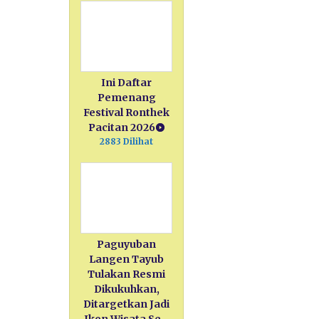
Ini Daftar
Pemenang
Festival Ronthek
Pacitan 2026
2883 Dilihat
Paguyuban
Langen Tayub
Tulakan Resmi
Dikukuhkan,
Ditargetkan Jadi