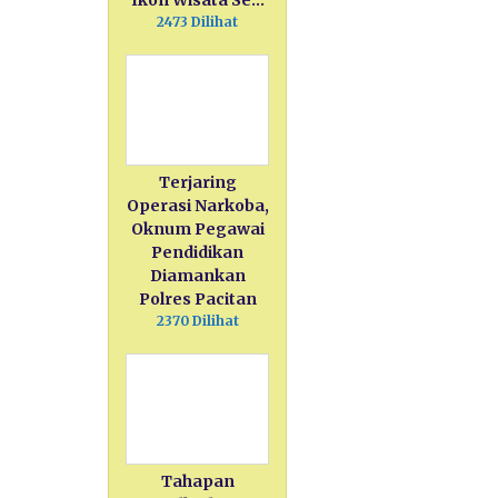
Ikon Wisata Se…
2473 Dilihat
Terjaring
Operasi Narkoba,
Oknum Pegawai
Pendidikan
Diamankan
Polres Pacitan
2370 Dilihat
Tahapan