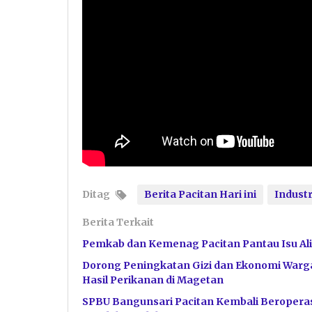
Ditag
Berita Pacitan Hari ini
Industr
Berita Terkait
Pemkab dan Kemenag Pacitan Pantau Isu Ali
Dorong Peningkatan Gizi dan Ekonomi Warga
Hasil Perikanan di Magetan
SPBU Bangunsari Pacitan Kembali Beroperas