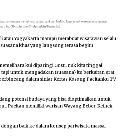
parkan pentingnya mengintegrasikan seni dan budaya lokal untuk membangun nuansa
baru ini. (Foto: Sulthan Shalahuddin/Pacitanku)
li atau Yogyakarta mampu membuat wisatawan selalu
 suasana khas yang langsung terasa begitu
 memelihara kui diparingi Gusti, nuk kita tinggal
tapi untuk mengadakan (suasana) itu berkaitan erat
t berbincang dalam siniar Kertas Kosong Pacitanku TV
dang potensi budaya yang bisa dioptimalkan untuk
but. Pacitan memiliki warisan Wayang Beber, Kethek
si dengan baik ke dalam konsep pariwisata massal