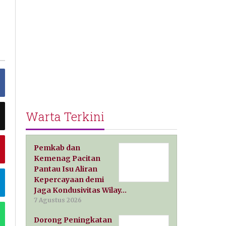
Warta Terkini
Pemkab dan
Kemenag Pacitan
Pantau Isu Aliran
Kepercayaan demi
Jaga Kondusivitas Wilay…
7 Agustus 2026
Dorong Peningkatan