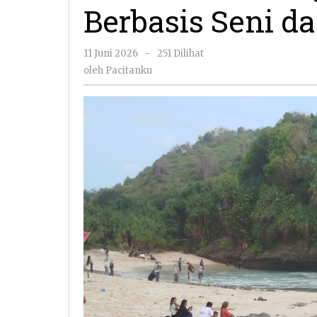
Berbasis Seni d
oleh
11 Juni 2026
-
251 Dilihat
Pacitanku
oleh
Pacitanku