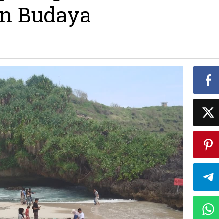
'Vibe'
an Budaya
Wisata
Berbasis
Seni
dan
Budaya