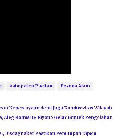
i
kabupaten Pacitan
Pesona Alam
ran Kepercayaan demi Jaga Kondusivitas Wilayah
, Aleg Komisi IV Riyono Gelar Bimtek Pengolahan
i, Disdagnaker Pastikan Penutupan Dipicu