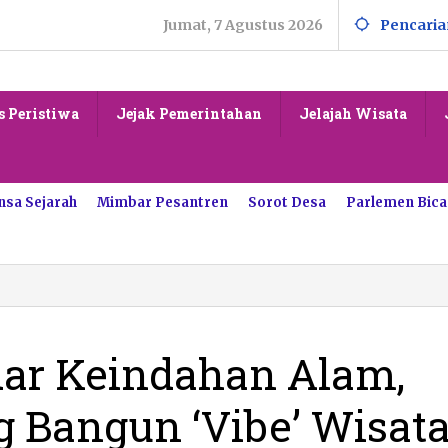
Jumat, 7 Agustus 2026
Pencaria
s Peristiwa
Jejak Pemerintahan
Jelajah Wisata
nsa Sejarah
Mimbar Pesantren
Sorot Desa
Parlemen Bica
Lebih
»
dari
Sekadar
Keindahan
dar Keindahan Alam,
Alam,
Pacitan
g Bangun ‘Vibe’ Wisat
Didorong
Bangun