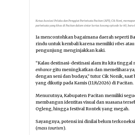
Ketua Asosiasi Pelaku dan Penggiat Pariwisata Pacitan (AP3), Cik Noni, mema
pariwisata yang khas di Pacitan dalam siniar kertas kosong episode ke 60, baru-
Ia mencontohkan bagaimana daerah seperti Ba
rindu untuk kembali karena memiliki
vibes
atau
pengunjung menginjakkan kaki.
“Kalau destinasi-destinasi alam itu kita tinggal
enhance
gitu meningkatkan dan memelihara ya, 
dengan seni dan budaya,” tutur Cik Nonik, saa
yang dikutip pada Kamis (11/6/2026) di Pacitan.
Menurutnya, Kabupaten Pacitan memiliki segu
membangun identitas visual dan suasana terse
Ogleng, hingga festival Rontek yang megah.
Sayangnya, potensi ini dinilai belum terkonek
(
mass tourism
).