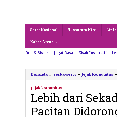
Lewati
ke
konten
Sorot Nasional
Nusantara Kini
Linta
Kabar Arena
Duit & Bisnis
Jagat Rasa
Kisah Inspiratif
Le
Beranda
»
Serba-serbi
»
Jejak Komunitas
Jejak komunitas
Lebih dari Seka
Pacitan Didoron