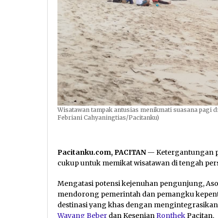
Wisatawan tampak antusias menikmati suasana pagi di tep
Febriani Cahyaningtias/Pacitanku)
Pacitanku.com, PACITAN
— Ketergantungan p
cukup untuk memikat wisatawan di tengah persa
Mengatasi potensi kejenuhan pengunjung, Asos
mendorong pemerintah dan pemangku kepent
destinasi yang khas dengan mengintegrasikan 
Wayang Beber
dan Kesenian
Ronthek
Pacitan.