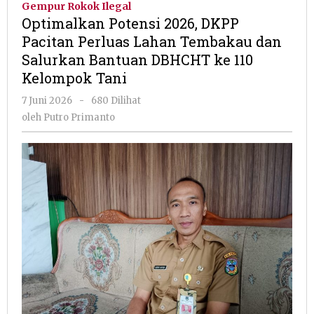
Gempur Rokok Ilegal
DKPP
Optimalkan Potensi 2026, DKPP
Pacitan
Pacitan Perluas Lahan Tembakau dan
Perluas
Salurkan Bantuan DBHCHT ke 110
Lahan
Tembakau
Kelompok Tani
dan
oleh
7 Juni 2026
-
680 Dilihat
Salurkan
Putro
Bantuan
oleh
Putro Primanto
Primanto
DBHCHT
ke
110
Kelompok
Tani