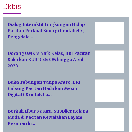
Ekbis
Dialog Interaktif Lingkungan Hidup
Pacitan Perkuat Sinergi Pentahelix,
Pengelola…
Dorong UMKM Naik Kelas, BRI Pacitan
Salurkan KUR Rp263 M hingga April
2026
Buka Tabungan Tanpa Antre, BRI
Cabang Pacitan Hadirkan Mesin
Digital CS untuk La…
Berkah Libur Nataru, Supplier Kelapa
Muda di Pacitan Kewalahan Layani
Pesanan hi…