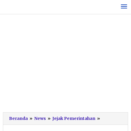
Lewati
ke
konten
Optimalkan
Beranda
»
News
»
Jejak Pemerintahan
»
Potensi
2026,