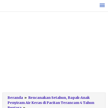
Lewati
ke
konten
Beranda
»
Rencanakan Setahun, Bapak-Anak
Penyiram Air Keras di Pacitan Terancam 4 Tahun
Tersangka
Penjara
»