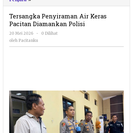
Penyiraman
Air
Tersangka Penyiraman Air Keras
Keras
Pacitan Diamankan Polisi
Pacitan
Diamankan
oleh
20 Mei 2026
-
0 Dilihat
Polisi
Pacitanku
oleh
Pacitanku