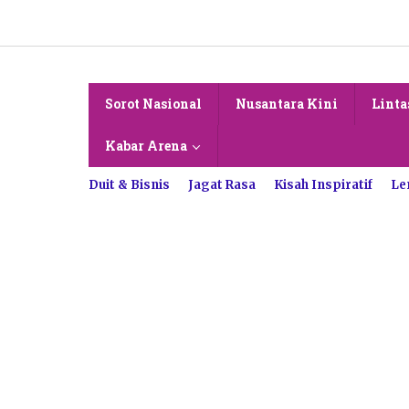
Lewati
ke
konten
Sorot Nasional
Nusantara Kini
Linta
Kabar Arena
Duit & Bisnis
Jagat Rasa
Kisah Inspiratif
Le