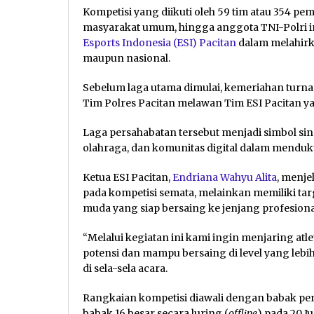
Kompetisi yang diikuti oleh 59 tim atau 354 pe
masyarakat umum, hingga anggota TNI-Polri i
Esports Indonesia (ESI) Pacitan
dalam melahirka
maupun nasional.
Sebelum laga utama dimulai, kemeriahan turna
Tim Polres Pacitan melawan Tim ESI Pacitan y
Laga persahabatan tersebut menjadi simbol si
olahraga, dan komunitas digital dalam mendu
Ketua ESI Pacitan,
Endriana Wahyu Alita
, menje
pada kompetisi semata, melainkan memiliki t
muda yang siap bersaing ke jenjang profesiona
“Melalui kegiatan ini kami ingin menjaring atle
potensi dan mampu bersaing di level yang lebi
di sela-sela acara.
Rangkaian kompetisi diawali dengan babak peny
babak 16 besar secara luring (
offline
) pada 20 Ju