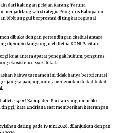
main dari kalangan pelajar, Karang Taruna,
ni menjadi langkah strategis Pengurus Kabupaten
n bibit unggul berprestasi di tingkat regional
men dibuka dengan pertandingan eksibisi antara
ang dipimpin langsung oleh Ketua KONI Pacitan.
nergi kuat antara aparat penegak hukum, pengurus
kung ekosistem
e-sport
lokal.
laskan bahwa turnamen ini tidak hanya berorientasi
arget jangka panjang untuk menemukan bakat-bakat
l.
t-atlet
e-sport
Kabupaten Pacitan yang memiliki
h tinggi,”kata Endriana saat memberikan keterangan
isihan daring pada 19 Juni 2026, dilanjutkan dengan
ni 2026.