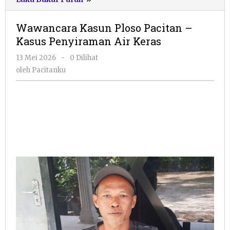
Kasun
Ploso
Wawancara Kasun Ploso Pacitan –
Pacitan
Kasus Penyiraman Air Keras
-
Kasus
oleh
13 Mei 2026
-
0 Dilihat
Penyiraman
Pacitanku
oleh
Pacitanku
Air
Keras