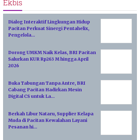
Ekbis
Dialog Interaktif Lingkungan Hidup
Pacitan Perkuat Sinergi Pentahelix,
Pengelola…
Dorong UMKM Naik Kelas, BRI Pacitan
Salurkan KUR Rp263 M hingga April
2026
Buka Tabungan Tanpa Antre, BRI
Cabang Pacitan Hadirkan Mesin
Digital CS untuk La…
Berkah Libur Nataru, Supplier Kelapa
Muda di Pacitan Kewalahan Layani
Pesanan hi…