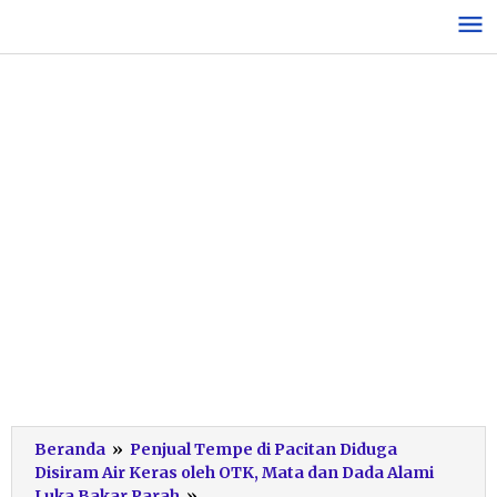
Lewati
ke
konten
Beranda
»
Penjual Tempe di Pacitan Diduga
Disiram Air Keras oleh OTK, Mata dan Dada Alami
Wawancara
Luka Bakar Parah
»