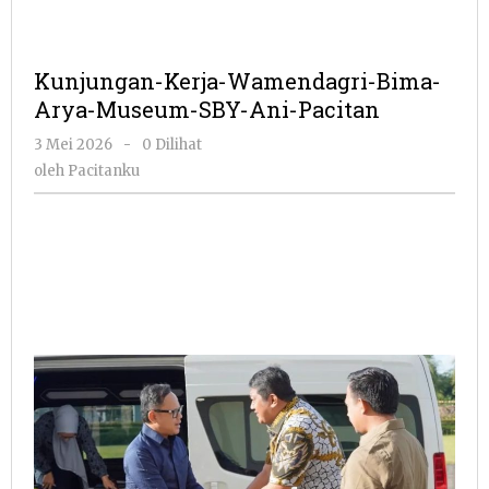
Kunjungan-Kerja-Wamendagri-Bima-
Arya-Museum-SBY-Ani-Pacitan
oleh
3 Mei 2026
-
0 Dilihat
Pacitanku
oleh
Pacitanku