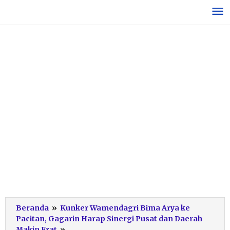
Lewati
ke
konten
Beranda
»
Kunker Wamendagri Bima Arya ke
Pacitan, Gagarin Harap Sinergi Pusat dan Daerah
Kunjungan-
Makin Erat
»