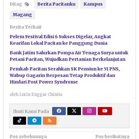
Ditag
Berita Pacitanku
Kampus
Magang
Berita Terkait
Pelem Festival Edisi 6 Sukses Digelar, Angkat
Kearifan Lokal Pacitan ke Panggung Dunia
Bank Jatim Salurkan Pompa Air Tenaga Surya untuk
Petani Pacitan, Wujudkan Pertanian Berkelanjutan
Pemkab Pacitan Serahkan SK Pensiun ke 51 PNS,
Wabup Gagarin Berpesan Tetap Produktif dan
Hindari Post Power Syndrome
oleh
Lurin Enggar Chintia
Ikuti Kami Pada
Navigasi
Pos sebelumnya
Pos berikutnya