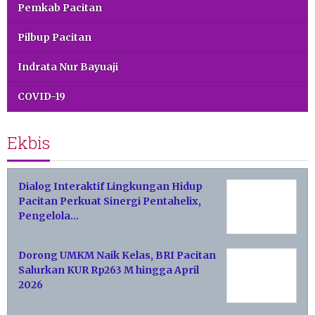
Pemkab Pacitan
Pilbup Pacitan
Indrata Nur Bayuaji
COVID-19
Ekbis
Dialog Interaktif Lingkungan Hidup
Pacitan Perkuat Sinergi Pentahelix,
Pengelola…
Dorong UMKM Naik Kelas, BRI Pacitan
Salurkan KUR Rp263 M hingga April
2026