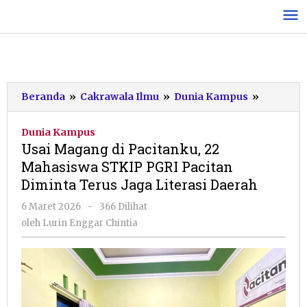
Lewati
ke
konten
Usai
Beranda
»
Cakrawala Ilmu
»
Dunia Kampus
»
Magang
di
Dunia Kampus
Pacitank
Usai Magang di Pacitanku, 22
22
Mahasiswa STKIP PGRI Pacitan
Mahasis
Diminta Terus Jaga Literasi Daerah
STKIP
PGRI
oleh
6 Maret 2026
-
366 Dilihat
Pacitan
Lurin
oleh
Lurin Enggar Chintia
Diminta
Enggar
Terus
Chintia
Jaga
Literasi
Daerah