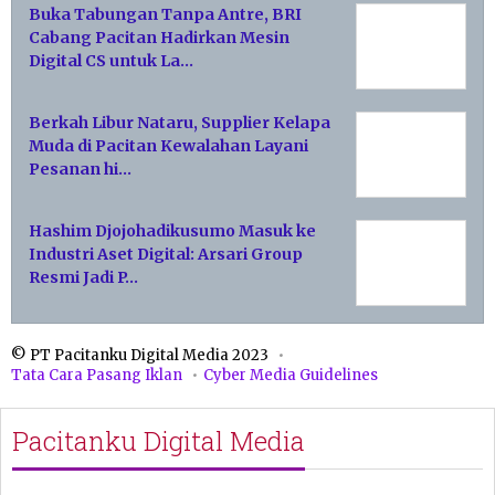
Buka Tabungan Tanpa Antre, BRI
Cabang Pacitan Hadirkan Mesin
Digital CS untuk La…
Berkah Libur Nataru, Supplier Kelapa
Muda di Pacitan Kewalahan Layani
Pesanan hi…
Hashim Djojohadikusumo Masuk ke
Industri Aset Digital: Arsari Group
Resmi Jadi P…
© PT Pacitanku Digital Media 2023
Tata Cara Pasang Iklan
Cyber Media Guidelines
Pacitanku Digital Media