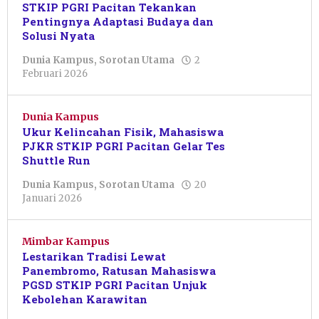
STKIP PGRI Pacitan Tekankan
Pentingnya Adaptasi Budaya dan
Solusi Nyata
Dunia Kampus
,
Sorotan Utama
2
oleh
Februari 2026
Febriani
Cahyaningtias
Dunia Kampus
Ukur Kelincahan Fisik, Mahasiswa
PJKR STKIP PGRI Pacitan Gelar Tes
Shuttle Run
Dunia Kampus
,
Sorotan Utama
20
oleh
Januari 2026
Pratama
Mimbar Kampus
Lestarikan Tradisi Lewat
Panembromo, Ratusan Mahasiswa
PGSD STKIP PGRI Pacitan Unjuk
Kebolehan Karawitan