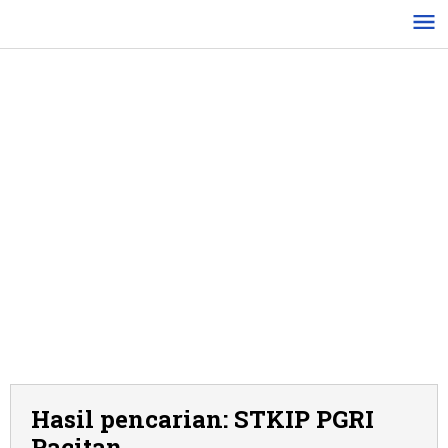
Lewati
ke
konten
Hasil pencarian: STKIP PGRI
Pacitan