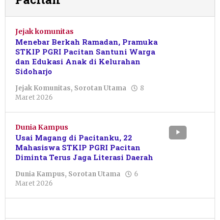
Jejak komunitas
Menebar Berkah Ramadan, Pramuka
STKIP PGRI Pacitan Santuni Warga
dan Edukasi Anak di Kelurahan
Sidoharjo
Jejak Komunitas
,
Sorotan Utama
8
oleh
Maret 2026
Lusiana
Rizki
Andari
Dunia Kampus
Usai Magang di Pacitanku, 22
Mahasiswa STKIP PGRI Pacitan
Diminta Terus Jaga Literasi Daerah
Dunia Kampus
,
Sorotan Utama
6
oleh
Maret 2026
Lurin
Enggar
Chintia