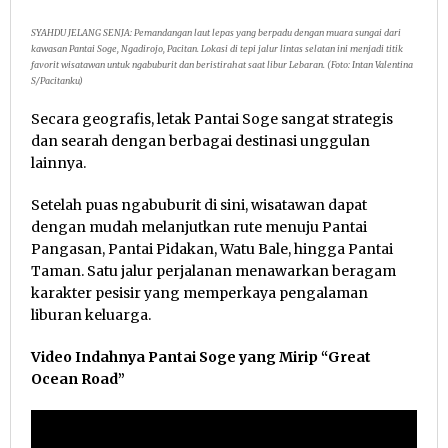
SYAHDU JELANG SENJA: Pemandangan laut lepas yang berpadu dengan muara sungai dari
kawasan Pantai Soge, Ngadirojo, Pacitan. Lokasi di tepi jalur lintas selatan ini menjadi titik
favorit wisatawan untuk ngabuburit dan beristirahat saat libur Lebaran. (Foto: Intan Valentina
S/Pacitanku)
Secara geografis, letak Pantai Soge sangat strategis
dan searah dengan berbagai destinasi unggulan
lainnya.
Setelah puas ngabuburit di sini, wisatawan dapat
dengan mudah melanjutkan rute menuju Pantai
Pangasan, Pantai Pidakan, Watu Bale, hingga Pantai
Taman. Satu jalur perjalanan menawarkan beragam
karakter pesisir yang memperkaya pengalaman
liburan keluarga.
Video Indahnya Pantai Soge yang Mirip “Great
Ocean Road”