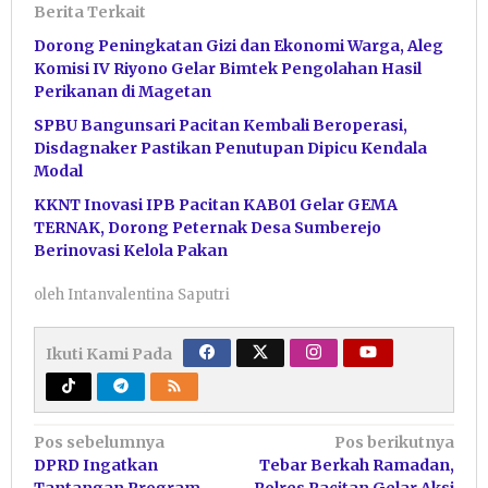
Berita Terkait
Dorong Peningkatan Gizi dan Ekonomi Warga, Aleg
Komisi IV Riyono Gelar Bimtek Pengolahan Hasil
Perikanan di Magetan
SPBU Bangunsari Pacitan Kembali Beroperasi,
Disdagnaker Pastikan Penutupan Dipicu Kendala
Modal
KKNT Inovasi IPB Pacitan KAB01 Gelar GEMA
TERNAK, Dorong Peternak Desa Sumberejo
Berinovasi Kelola Pakan
oleh
Intanvalentina Saputri
Ikuti Kami Pada
Navigasi
Pos sebelumnya
Pos berikutnya
DPRD Ingatkan
Tebar Berkah Ramadan,
pos
Tantangan Program
Polres Pacitan Gelar Aksi