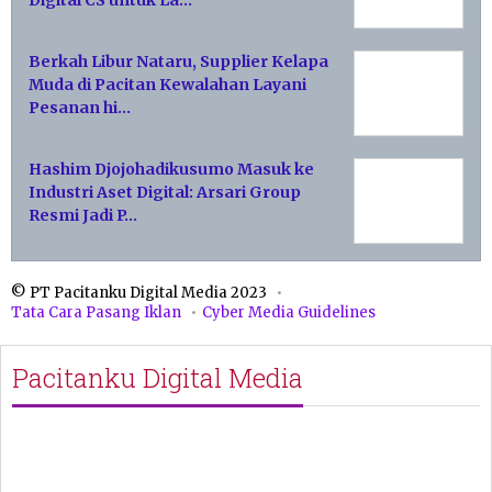
Digital CS untuk La…
Berkah Libur Nataru, Supplier Kelapa
Muda di Pacitan Kewalahan Layani
Pesanan hi…
Hashim Djojohadikusumo Masuk ke
Industri Aset Digital: Arsari Group
Resmi Jadi P…
© PT Pacitanku Digital Media 2023
Tata Cara Pasang Iklan
Cyber Media Guidelines
Pacitanku Digital Media