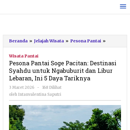
Lewati
ke
konten
Pesona
Beranda
»
Jelajah Wisata
»
Pesona Pantai
»
Pantai
Soge
Wisata Pantai
Pacitan:
Pesona Pantai Soge Pacitan: Destinasi
Destinasi
Syahdu untuk Ngabuburit dan Libur
Syahdu
Lebaran, Ini 5 Daya Tariknya
untuk
Ngabuburi
oleh
3 Maret 2026
-
168 Dilihat
dan
Intanvalentina
oleh
Intanvalentina Saputri
Libur
Saputri
Lebaran,
Ini
5
Daya
Tariknya