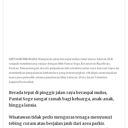
LINTASAN PANORAMA: Hamparan jalan beraspal mulus Jalur Lintas Selatan (JLS)
tampak membentang sejajar dengan bibir Pantai Soge, Kecamatan Ngadirojo,
Pacitan. Pemandangan eksotis perpaduan infrastruktur jalan raya dan laut lepas ini
memberikan pengalaman berkendara yang menenangkan sekaligus memanjakan
mata para pemudik selama perjalanan libur Lebaran. (Foto: Intan Valentina
Saputri/Pacitanku)
Berada tepat di pinggir jalan raya beraspal mulus,
Pantai Soge sangat ramah bagi keluarga, anak-anak,
hingga lansia.
Wisatawan tidak perlu menguras tenaga menyusuri
tebing curam atau berjalan jauh dari area parkir.