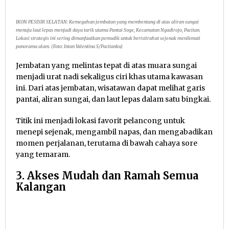
IKON PESISIR SELATAN: Kemegahan jembatan yang membentang di atas aliran sungai
menuju laut lepas menjadi daya tarik utama Pantai Soge, Kecamatan Ngadirojo, Pacitan.
Lokasi strategis ini sering dimanfaatkan pemudik untuk beristirahat sejenak menikmati
panorama alam. (Foto: Intan Valentina S/Pacitanku)
Jembatan yang melintas tepat di atas muara sungai
menjadi urat nadi sekaligus ciri khas utama kawasan
ini. Dari atas jembatan, wisatawan dapat melihat garis
pantai, aliran sungai, dan laut lepas dalam satu bingkai.
Titik ini menjadi lokasi favorit pelancong untuk
menepi sejenak, mengambil napas, dan mengabadikan
momen perjalanan, terutama di bawah cahaya sore
yang temaram.
3. Akses Mudah dan Ramah Semua
Kalangan