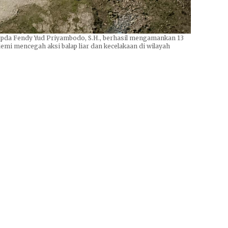
 Ipda Fendy Yud Priyambodo, S.H., berhasil mengamankan 13
demi mencegah aksi balap liar dan kecelakaan di wilayah