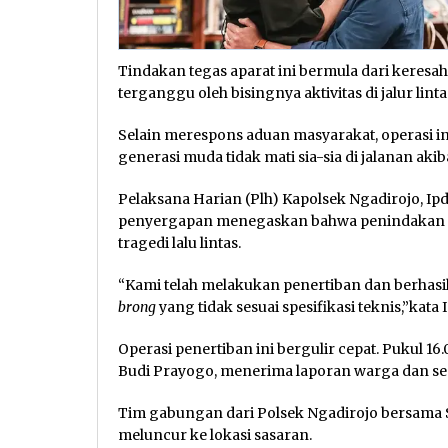
Tindakan tegas aparat ini bermula dari keresa
terganggu oleh bisingnya aktivitas di jalur linta
Selain merespons aduan masyarakat, operasi i
generasi muda tidak mati sia-sia di jalanan akiba
Pelaksana Harian (Plh) Kapolsek Ngadirojo, 
penyergapan menegaskan bahwa penindakan te
tragedi lalu lintas.
“Kami telah melakukan penertiban dan berhas
brong
yang tidak sesuai spesifikasi teknis,”kata
Operasi penertiban ini bergulir cepat. Pukul 16.
Budi Prayogo, menerima laporan warga dan se
Tim gabungan dari Polsek Ngadirojo bersama 
meluncur ke lokasi sasaran.