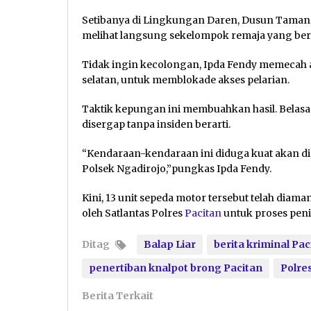
Setibanya di Lingkungan Daren, Dusun Taman, 
melihat langsung sekelompok remaja yang ber
Tidak ingin kecolongan, Ipda Fendy memecah a
selatan, untuk memblokade akses pelarian.
Taktik kepungan ini membuahkan hasil. Belasa
disergap tanpa insiden berarti.
“Kendaraan-kendaraan ini diduga kuat akan di
Polsek Ngadirojo,”pungkas Ipda Fendy.
Kini, 13 unit sepeda motor tersebut telah dia
oleh Satlantas Polres
Pacitan
untuk proses pen
Ditag
Balap Liar
berita kriminal Pac
penertiban knalpot brong Pacitan
Polre
Berita Terkait