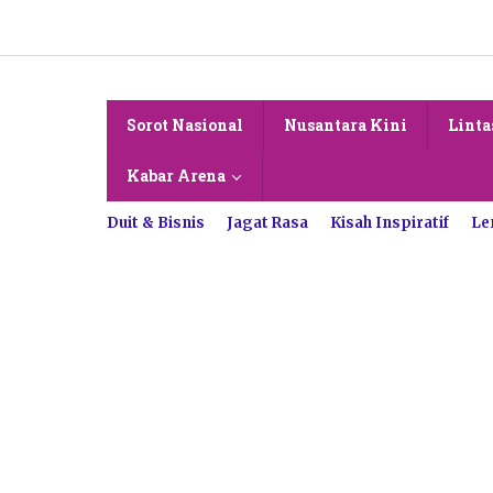
Lewati
ke
konten
Sorot Nasional
Nusantara Kini
Linta
Kabar Arena
Duit & Bisnis
Jagat Rasa
Kisah Inspiratif
Le