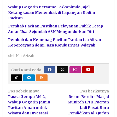
Wabup Gagarin Bersama Forkopimda Jajal
Ketangkasan Menembak di Lapangan Kodim
Pacitan
Pemkab Pacitan Pastikan Pelayanan Publik Tetap
Aman Usai Sejumlah ASN Mengundurkan Diri
Pemkab dan Kemenag Pacitan Pantau Isu Aliran
Kepercayaan demi Jaga Kondusivitas Wilayah
oleh
Nur Azizah
Ikuti Kami Pada
Navigasi
Pos sebelumnya
Pos berikutnya
Pasca Gempa M6,2,
Resmi Berdiri, Masjid
pos
Wabup Gagarin Jamin
Muniroh IPHI Pacitan
Pacitan Aman untuk
Jadi Pusat Baru
Wisata dan Investasi
Pendidikan Al-Qur’an