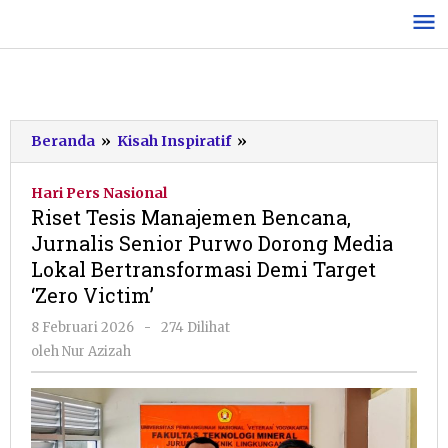
Lewati
ke
konten
Riset
Beranda
»
Kisah Inspiratif
»
Tesis
Manajemen
Hari Pers Nasional
Bencana,
Riset Tesis Manajemen Bencana,
Jurnalis
Jurnalis Senior Purwo Dorong Media
Senior
Lokal Bertransformasi Demi Target
Purwo
Dorong
‘Zero Victim’
Media
oleh
8 Februari 2026
-
274 Dilihat
Lokal
Nur
Bertransformasi
oleh
Nur Azizah
Azizah
Demi
Target
'Zero
Victim'