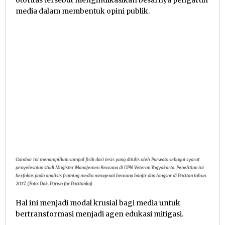
media dalam membentuk opini publik.
Gambar ini menampilkan sampul fisik dari tesis yang ditulis oleh Purwoto sebagai syarat
penyelesaian studi Magister Manajemen Bencana di UPN Veteran Yogyakarta. Penelitian ini
berfokus pada analisis framing media mengenai bencana banjir dan longsor di Pacitan tahun
2017. (Foto: Dok. Purwo for Pacitanku)
Hal ini menjadi modal krusial bagi media untuk
bertransformasi menjadi agen edukasi mitigasi.