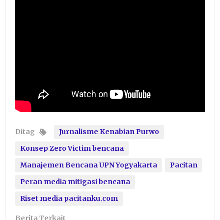
Ditag
Jurnalisme Kenabian Purwo
Konsep Zero Victim bencana
Manajemen Bencana UPN Yogyakarta
Pacitan
Peran media mitigasi bencana
Riset media pacitanku.com
Berita Terkait