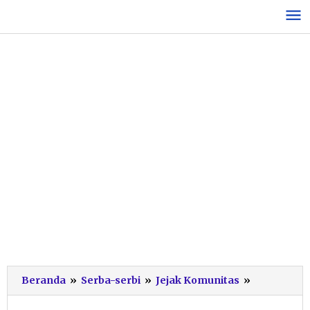
Lewati
ke
konten
Rayakan
Beranda
»
Serba-serbi
»
Jejak Komunitas
»
HPN
ke-