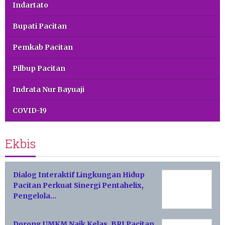
Indartato
Bupati Pacitan
Pemkab Pacitan
Pilbup Pacitan
Indrata Nur Bayuaji
COVID-19
Ekbis
Dialog Interaktif Lingkungan Hidup
Pacitan Perkuat Sinergi Pentahelix,
Pengelola…
Dorong UMKM Naik Kelas, BRI Pacitan