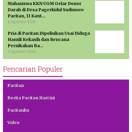
Mahasiswa KKN UGM Gelar Donor
Darah di Desa Pagerkidul Sudimoro
Pacitan, 11 Kant…
6 Agustus 2026
Pria di Pacitan Dipolisikan Usai Diduga
Hamili Kekasih dan Rencana
Pernikahan Ba…
4 Agustus 2026
Pencarian Populer
Pacitan
Berita Pacitan Hari ini
Pacitanku
Video