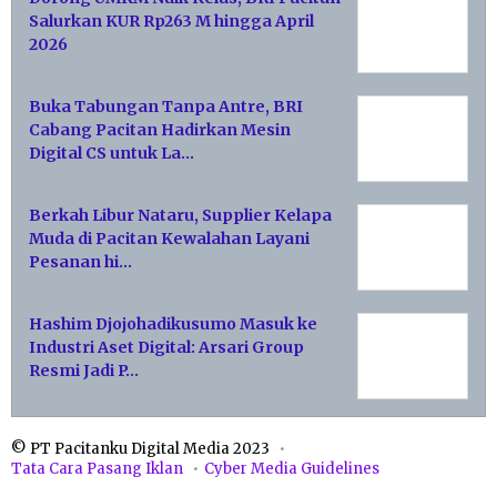
Salurkan KUR Rp263 M hingga April
2026
Buka Tabungan Tanpa Antre, BRI
Cabang Pacitan Hadirkan Mesin
Digital CS untuk La…
Berkah Libur Nataru, Supplier Kelapa
Muda di Pacitan Kewalahan Layani
Pesanan hi…
Hashim Djojohadikusumo Masuk ke
Industri Aset Digital: Arsari Group
Resmi Jadi P…
© PT Pacitanku Digital Media 2023
Tata Cara Pasang Iklan
Cyber Media Guidelines