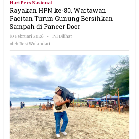
Hari Pers Nasional
80,
Rayakan HPN ke-80, Wartawan
Wartawan
Pacitan Turun Gunung Bersihkan
Pacitan
Sampah di Pancer Door
Turun
Gunung
oleh
10 Februari 2026
-
141 Dilihat
Bersihkan
Resi
oleh
Resi Wulandari
Sampah
Wulandari
di
Pancer
Door