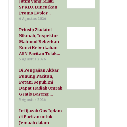
Jatim yang Miliki
SPKLU, Luncurkan
Promo EVplor…
6 Agustus 2026
Prinsip Ziadatul
Nikmah, Inspektur
Mahmud Beberkan
Kunci Keberkahan
ASN Pacitan Tolak…
5 Agustus 2026
Di Pengajian Akbar
Punung Pacitan,
Petani Sepuh Ini
Dapat Hadiah Umrah
Gratis Bareng …
5 Agustus 2026
Ini Ijazah Gus Iqdam
di Pacitan untuk
Jemaah dalam