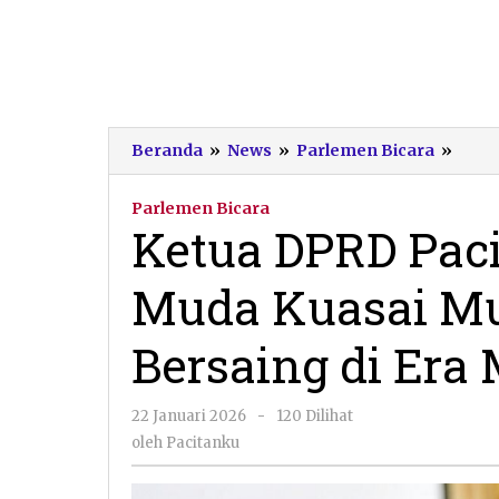
Ketu
Beranda
»
News
»
Parlemen Bicara
»
DPR
Pacit
Parlemen Bicara
Doro
Ketua DPRD Paci
Gene
Mud
Muda Kuasai Mul
Kuas
Multi
Ilmu
Bersaing di Era
untu
Bers
di
oleh
22 Januari 2026
-
120 Dilihat
Era
Pacitanku
oleh
Pacitanku
Mode