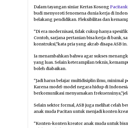
Dalam tayangan siniar Kertas Kosong
Pacitan
budi menyoroti fenomena dunia kerja di Indones
belakang pendidikan. Fleksibilitas dan kemam
“Di era modernisasi, tidak cukup hanya spesifika
Contoh, sarjana pertanian bisa kerja di bank, sa
konstruksi,”kata pria yang akrab disapa ASB in.
Ia menambahkan bahwa agar sukses menangka
yang luas. Selain keterampilan teknis, kemamp
boleh diabaikan.
“Jadi harus belajar multidisiplin ilmu, minima
Karena model-model negara hidup di Indonesia, 
berkomunikasi menyamakan frekuensinya,”jelas 
Selain sektor formal, ASB juga melihat celah be
anak muda Pacitan untuk menjadi konten krea
“Konten-konten kreator anak muda untuk bisni