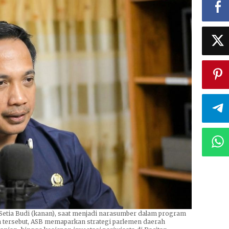
Setia Budi (kanan), saat menjadi narasumber dalam program
 tersebut, ASB memaparkan strategi parlemen daerah