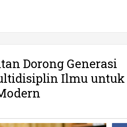
a
D
an
ng
tan Dorong Generasi
rasi
a
tidisiplin Ilmu untuk
ai
disiplin
 Modern
k
aing
rn