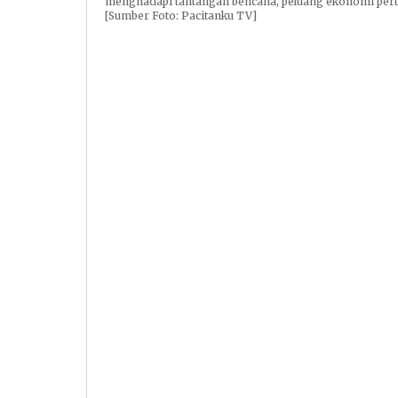
menghadapi tantangan bencana, peluang ekonomi pertan
[Sumber Foto: Pacitanku TV]