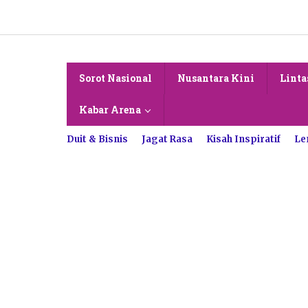
Lewati
ke
konten
Sorot Nasional
Nusantara Kini
Linta
Kabar Arena
Duit & Bisnis
Jagat Rasa
Kisah Inspiratif
Le