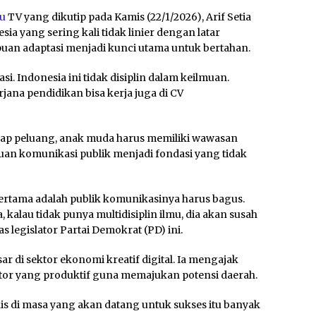
ku
TV yang dikutip pada Kamis (22/1/2026), Arif Setia
ia yang sering kali tidak linier dengan latar
puan adaptasi menjadi kunci utama untuk bertahan.
si. Indonesia ini tidak disiplin dalam keilmuan.
rjana pendidikan bisa kerja juga di CV
p peluang, anak muda harus memiliki wawasan
uan komunikasi publik menjadi fondasi yang tidak
l pertama adalah publik komunikasinya harus bagus.
kalau tidak punya multidisiplin ilmu, dia akan susah
legislator Partai Demokrat (PD) ini.
sar di sektor ekonomi kreatif digital. Ia mengajak
tor yang produktif guna memajukan potensi daerah.
s di masa yang akan datang untuk sukses itu banyak