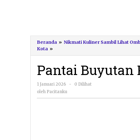
Beranda
»
Nikmati Kuliner Sambil Lihat O
Pantai
Kota
»
Buyutan
Pacitan
Pantai Buyutan 
oleh
1 Januari 2026
-
0 Dilihat
Pacitanku
oleh
Pacitanku