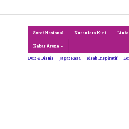
Lewati
ke
konten
Sorot Nasional
Nusantara Kini
Linta
Kabar Arena
Duit & Bisnis
Jagat Rasa
Kisah Inspiratif
Le