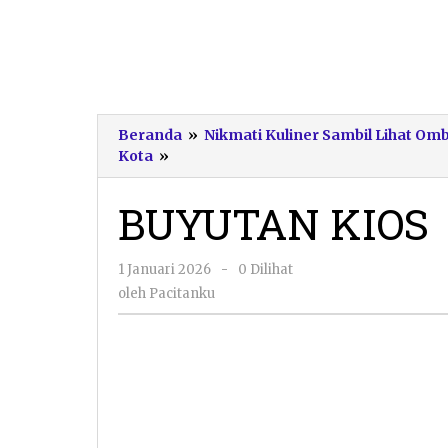
Beranda
»
Nikmati Kuliner Sambil Lihat O
BUYUTAN
Kota
»
KIOS
BUYUTAN KIOS
oleh
1 Januari 2026
-
0 Dilihat
Pacitanku
oleh
Pacitanku