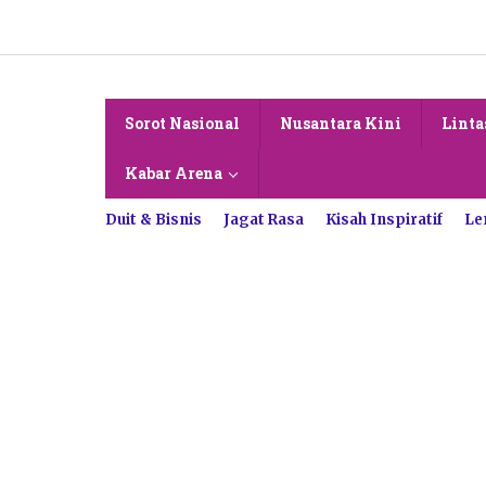
Lewati
ke
konten
Sorot Nasional
Nusantara Kini
Linta
Kabar Arena
Duit & Bisnis
Jagat Rasa
Kisah Inspiratif
Le