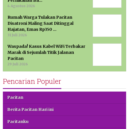
Pernikahan Ba…
4 Agustus 2026
Rumah Warga Tulakan Pacitan
Disatroni Maling Saat Ditinggal
Hajatan, Emas Rp350 …
31 Juli 2026
Waspada! Kasus Kabel WiFi Terbakar
Marak di Sejumlah Titik Jalanan
Pacitan
29 Juli 2026
Pencarian Populer
Pacitan
Berita Pacitan Hari ini
Pacitanku