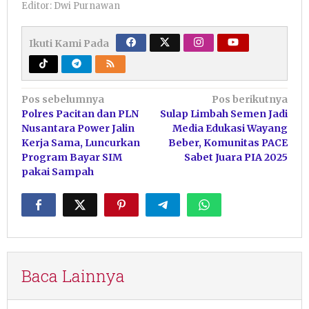
Editor: Dwi Purnawan
Ikuti Kami Pada
Navigasi
Pos sebelumnya
Pos berikutnya
Polres Pacitan dan PLN
Sulap Limbah Semen Jadi
pos
Nusantara Power Jalin
Media Edukasi Wayang
Kerja Sama, Luncurkan
Beber, Komunitas PACE
Program Bayar SIM
Sabet Juara PIA 2025
pakai Sampah
Baca Lainnya