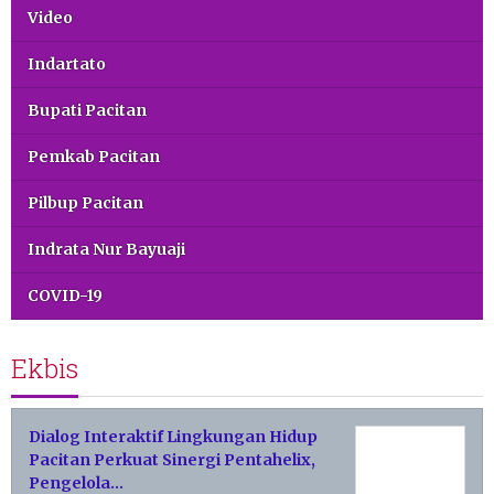
Video
Indartato
Bupati Pacitan
Pemkab Pacitan
Pilbup Pacitan
Indrata Nur Bayuaji
COVID-19
Ekbis
Dialog Interaktif Lingkungan Hidup
Pacitan Perkuat Sinergi Pentahelix,
Pengelola…