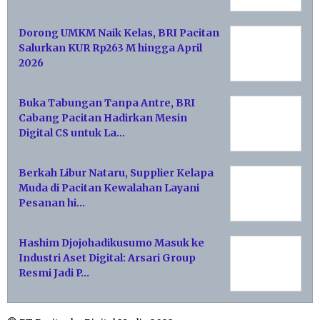
Dorong UMKM Naik Kelas, BRI Pacitan
Salurkan KUR Rp263 M hingga April
2026
Buka Tabungan Tanpa Antre, BRI
Cabang Pacitan Hadirkan Mesin
Digital CS untuk La…
Berkah Libur Nataru, Supplier Kelapa
Muda di Pacitan Kewalahan Layani
Pesanan hi…
Hashim Djojohadikusumo Masuk ke
Industri Aset Digital: Arsari Group
Resmi Jadi P…