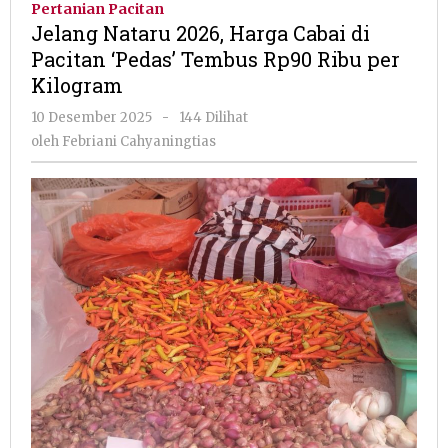
Pertanian Pacitan
Harga
Jelang Nataru 2026, Harga Cabai di
Cabai
Pacitan ‘Pedas’ Tembus Rp90 Ribu per
di
Kilogram
Pacitan
'Pedas'
oleh
10 Desember 2025
-
144 Dilihat
Tembus
Febriani
oleh
Febriani Cahyaningtias
Rp90
Cahyaningtias
Ribu
per
Kilogram