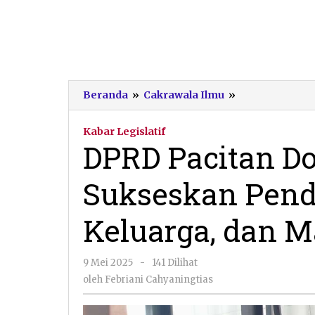
DPRD
Beranda
»
Cakrawala Ilmu
»
Pacitan
Dorong
Kabar Legislatif
Tiga
DPRD Pacitan Do
Pilar
Utama
Sukseskan Pendi
Sukseskan
Pendidikan:
Sekolah,
Keluarga, dan M
Keluarga,
dan
Masyarakat
oleh
9 Mei 2025
-
141 Dilihat
Febriani
oleh
Febriani Cahyaningtias
Cahyaningtias