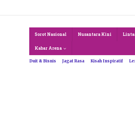
Lewati
ke
konten
Sorot Nasional
Nusantara Kini
Linta
Kabar Arena
Duit & Bisnis
Jagat Rasa
Kisah Inspiratif
Le